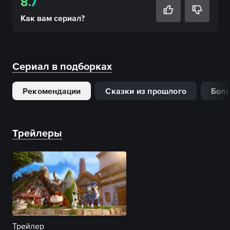
8.7
Как вам
сериал
?
Сериал в подборках
Рекомендации
Сказки из прошлого
Боль
Трейлеры
Трейлер