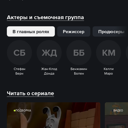
Актеры и съемочная группа
В главных ролях
Режиссер
Продюсеры
С
Б
Ж
Д
Б
Б
К
М
Стефан
Жан-Клод
Бенжамин
Келли
Берн
Донда
Болен
Маро
Читать о сериале
ПОДБОРКА
ВИДЕО