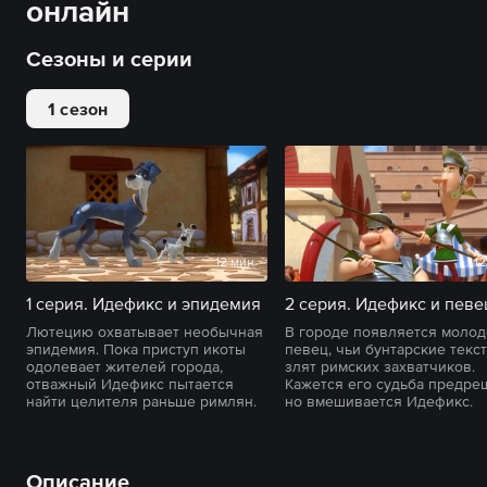
онлайн
Сезоны и серии
1 сезон
12 мин
12
1 серия. Идефикс и эпидемия
Лютецию охватывает необычная
В городе появляется моло
эпидемия. Пока приступ икоты
певец, чьи бунтарские текс
одолевает жителей города,
злят римских захватчиков.
отважный Идефикс пытается
Кажется его судьба предре
найти целителя раньше римлян.
но вмешивается Идефикс.
Описание