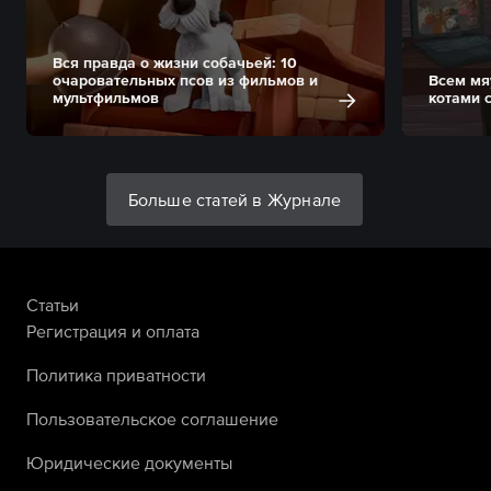
Вся правда о жизни собачьей: 10
очаровательных псов из фильмов и
Всем мя
мультфильмов
котами 
Больше статей в Журнале
Статьи
Регистрация и оплата
Политика приватности
Пользовательское соглашение
Юридические документы