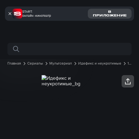
START:
В
онлайн -кинотеатр
ПРИЛОЖЕНИЕ
Поиск по сайту
Главная
Сериалы
Мультсериал
Идефикс и неукротимые
1
сезон
4 серия онлайн