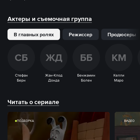
Актеры и съемочная группа
В главных ролях
Режиссер
Продюсеры
С
Б
Ж
Д
Б
Б
К
М
Стефан
Жан-Клод
Бенжамин
Келли
Берн
Донда
Болен
Маро
Читать о сериале
ПОДБОРКА
ВИДЕО