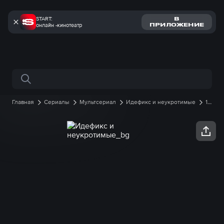
START:
В
онлайн -кинотеатр
ПРИЛОЖЕНИЕ
Поиск по сайту
Главная
Сериалы
Мультсериал
Идефикс и неукротимые
1
сезон
30 серия онлайн