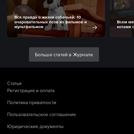
Вся правда о жизни собачьей: 10
очаровательных псов из фильмов и
Всем мя
мультфильмов
котами 
Больше статей в Журнале
Статьи
Регистрация и оплата
Политика приватности
Пользовательское соглашение
Юридические документы