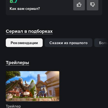
8.7
Как вам
сериал
?
Сериал в подборках
Рекомендации
Сказки из прошлого
Боль
Трейлеры
Трейлер