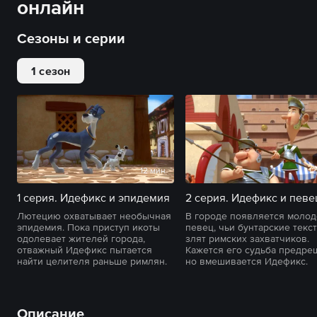
онлайн
Сезоны и серии
1 сезон
12 мин
12
1 серия. Идефикс и эпидемия
Лютецию охватывает необычная
В городе появляется моло
эпидемия. Пока приступ икоты
певец, чьи бунтарские текс
одолевает жителей города,
злят римских захватчиков.
отважный Идефикс пытается
Кажется его судьба предре
найти целителя раньше римлян.
но вмешивается Идефикс.
Описание