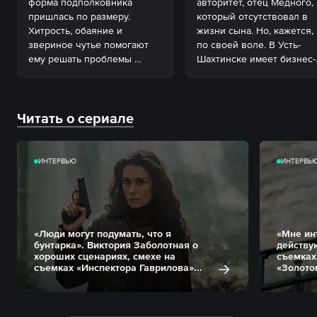
форма подполковника 
авторитет, отец Медного, 
пришлась по размеру. 
который отсутствовал в 
Хитрость, обаяние и 
жизни сына. Но, кажется, 
звериное чутье помогают 
по своей воле. В Усть-
ему решать проблемы 
Шахтинске имеет бизнес-
быстрее закона.
интерес.
Читать о сериале
ИНТЕРВЬЮ
ИНТЕРВЬ
«Люди могут подумать, что я
«Мне ин
бунтарка». Виктория Заболотная о
действу
хороших сценариях, смехе на
съемках
съемках «Инспектора Гаврилова»...
«Золотом