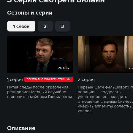
Сезоны и серии
1 сезон
2
3
26 мин
25
1 серия
2 серия
БЕСПЛАТНО ПРИ РЕГИСТРАЦИИ
Путая следы после ограбления,
Первые шаги фальшивого г
рецидивист Медный случайно
полиции — подделать
становится майором Гавриловым.
удостоверение, наладить
отношения с малым бизнес
умерить аппетиты областны
коллег.
Описание