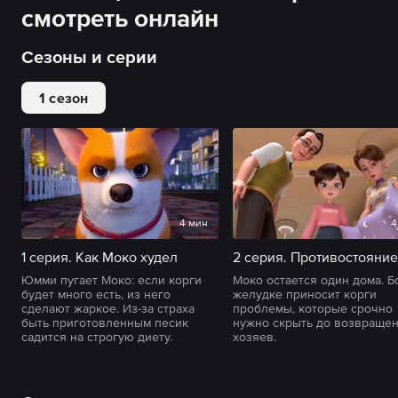
смотреть онлайн
Сезоны и серии
1 сезон
4 мин
4
1 серия. Как Моко худел
2 серия. Противостояние
Юмми пугает Моко: если корги
Моко остается один дома. Б
будет много есть, из него
желудке приносит корги
сделают жаркое. Из-за страха
проблемы, которые срочно
быть приготовленным песик
нужно скрыть до возвраще
садится на строгую диету.
хозяев.