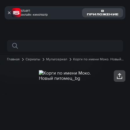
START:
В
онлайн -кинотеатр
ПРИЛОЖЕНИЕ
Поиск по сайту
Главная
Сериалы
Мультсериал
Корги по имени Моко. Новый
питомец
1 сезон
50 серия онлайн