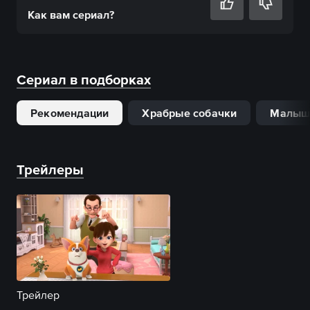
Как вам
сериал
?
Сериал в подборках
Рекомендации
Храбрые собачки
Малыш
Трейлеры
Трейлер