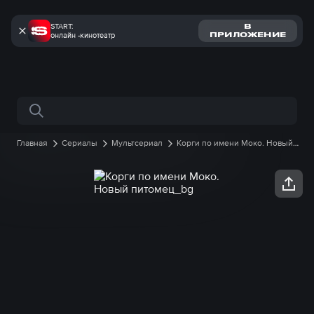
START:
В
онлайн -кинотеатр
ПРИЛОЖЕНИЕ
Поиск по сайту
Главная
Сериалы
Мультсериал
Корги по имени Моко. Новый
питомец
1 сезон
12 серия онлайн