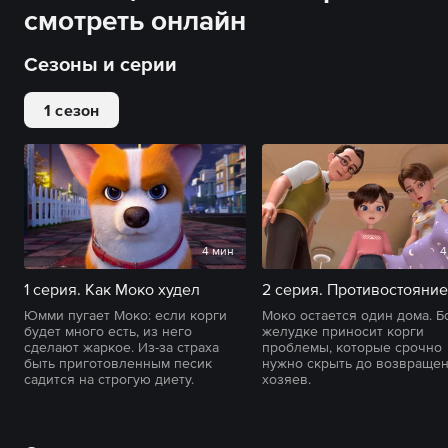
смотреть онлайн
Сезоны и серии
1 сезон
4 мин
4
1 серия. Как Моко худел
2 серия. Противостояние
Юмми пугает Моко: если корги
Моко остается один дома. Б
будет много есть, из него
желудке приносит корги
сделают жаркое. Из-за страха
проблемы, которые срочно
быть приготовленным песик
нужно скрыть до возвраще
садится на строгую диету.
хозяев.