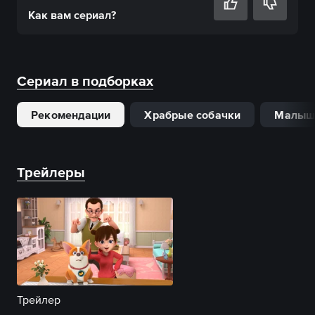
Как вам
сериал
?
Сериал в подборках
Рекомендации
Храбрые собачки
Малыш
Трейлеры
Трейлер