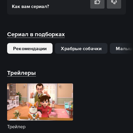
Как вам
сериал
?
Сериал в подборках
Рекомендации
Храбрые собачки
Малыш
Трейлеры
Трейлер