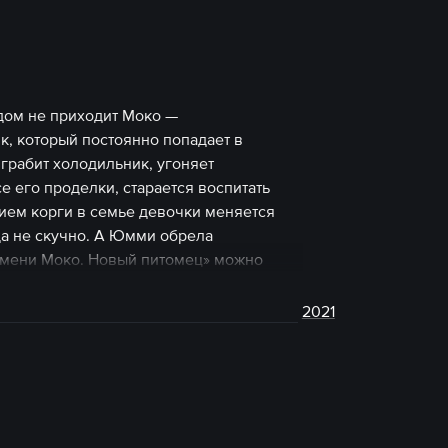
дом не приходит Моко —
к, который постоянно попадает в
 грабит холодильник, угоняет
е его проделки, старается воспитать
нием корги в семье девочки меняется
да не скучно. А Юмми обрела
 имени Моко. Новый питомец» можно
2021