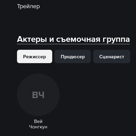
Трейлер
Актеры и съемочная группа
Режиссер
Продюсер
Сценарист
В
Ч
Вей
Чонгкун