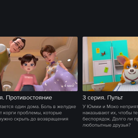
4 мин
я. Противостояние
3 серия. Пульт
тается один дома. Боль в желудке
У Юмми и Моко неприят
т корги проблемы, которые
наказывают их, чтобы те
нужно скрыть до возвращения
беспорядок. Долго ли 
любопытные друзья?