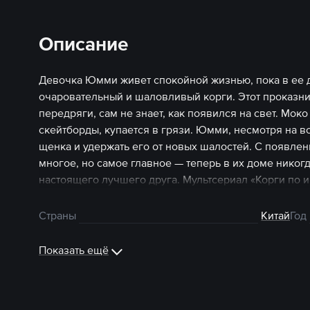
Описание
Девочка Юмми живет спокойной жизнью, пока в ее 
очаровательный и шаловливый корги. Этот проказни
передряги, сам не знает, как появился на свет. Моко
скейтборды, купается в грязи. Юмми, несмотря на вс
щенка и удержать его от новых шалостей. С появле
многое, но самое главное — теперь в их доме никог
настоящего лучшего друга. Мультсериал «Корги по
смотреть онлайн на START.
Страны
Китай
Год
Показать ещё