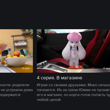
4 мин
4 ми
4 серия. В магазине
ности: родители
Играя со своими друзьями, Моко сильн
 не устроили дома
пачкается. Из-за грязи Юмми не пускае
продержатся
его в магазин, но корги готов попасть т
любой ценой.