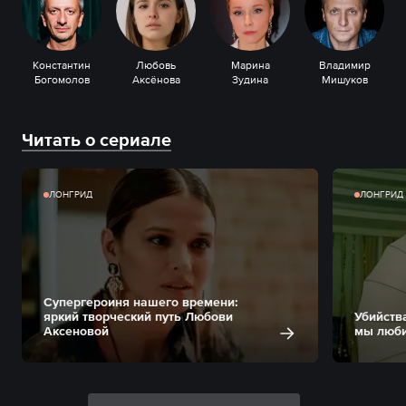
Константин
Любовь
Марина
Владимир
Богомолов
Аксёнова
Зудина
Мишуков
Читать о сериале
ЛОНГРИД
ЛОНГРИД
Супергероиня нашего времени:
яркий творческий путь Любови
Убийства
Аксеновой
мы люби