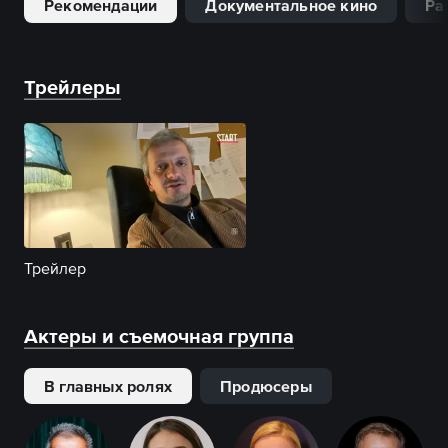
Рекомендации
Документальное кино
Ра
Трейлеры
Трейлер
Актеры и съемочная группа
В главных ролях
Продюсеры