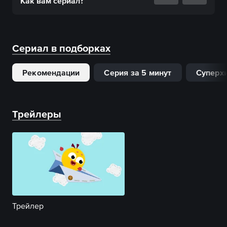
Как вам
сериал
?
Сериал в подборках
Рекомендации
Серия за 5 минут
Суперх
Трейлеры
Трейлер