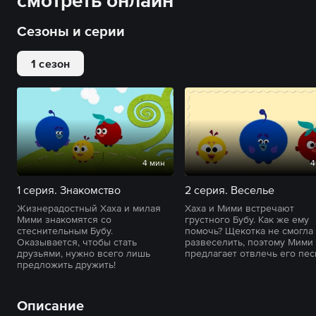
смотреть онлайн
Сезоны и серии
1 сезон
4 мин
4
1 серия. Знакомство
2 серия. Веселье
Жизнерадостный Хаха и милая
Хаха и Мими встречают
Мими знакомятся со
грустного Бубу. Как же ему
стеснительным Бубу.
помочь? Щекотка не смогла
Оказывается, чтобы стать
развеселить, поэтому Мими
друзьями, нужно всего лишь
предлагает отвлечь его пес
предложить дружить!
Описание