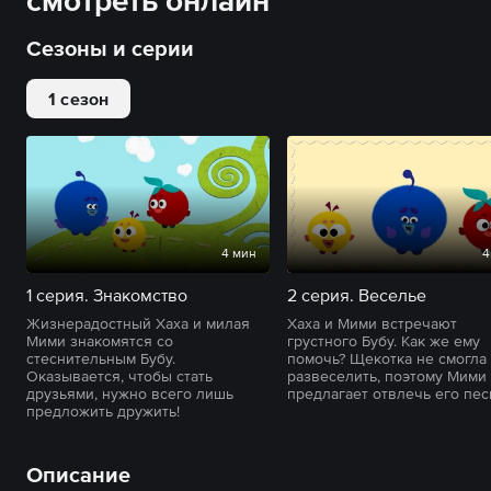
смотреть онлайн
Сезоны и серии
1 сезон
4 мин
4
1 серия. Знакомство
2 серия. Веселье
Жизнерадостный Хаха и милая
Хаха и Мими встречают
Мими знакомятся со
грустного Бубу. Как же ему
стеснительным Бубу.
помочь? Щекотка не смогла
Оказывается, чтобы стать
развеселить, поэтому Мими
друзьями, нужно всего лишь
предлагает отвлечь его пес
предложить дружить!
Описание