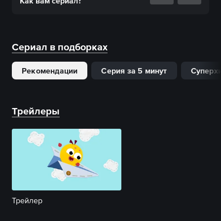
Как вам
сериал
?
Сериал в подборках
Рекомендации
Серия за 5 минут
Суперх
Трейлеры
Трейлер