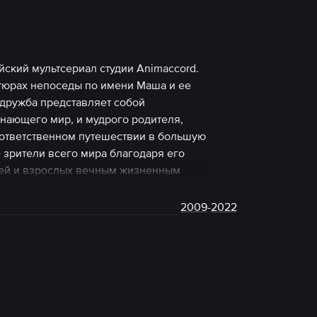
ский мультсериал студии Animaccord.
нтюрах непоседы по имени Маша и ее
 дружба представляет собой
нающего мир, и мудрого родителя,
 ответственном путешествии в большую
зрители всего мира благодаря его
тей и взрослых вечным жизненным
руг о друге. Мультсериал «Маша и
2009
-
2022