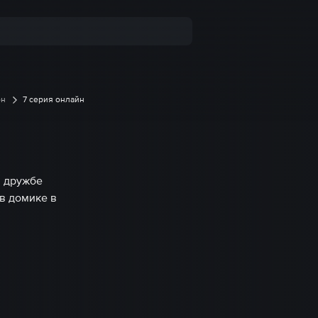
он
7 серия онлайн
й дружбе
в домике в