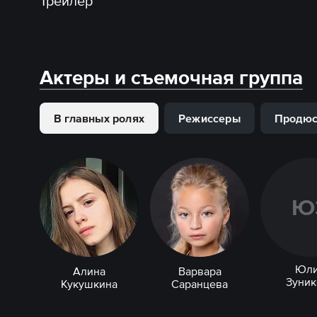
Трейлер
Актеры и съемочная группа
В главных ролях
Режиссеры
Продю
Ю
Юл
Алина
Варвара
Зуник
Кукушкина
Саранцева