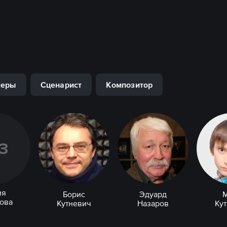
серы
Сценарист
Композитор
З
ия
Борис
Эдуард
ова
Кутневич
Назаров
Ку