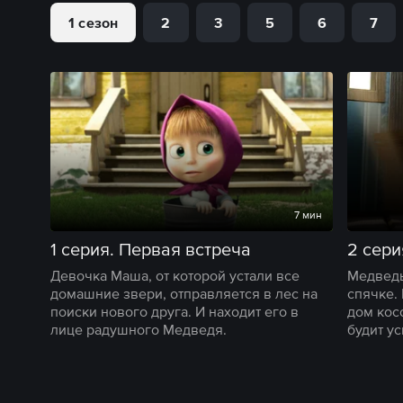
1 сезон
2
3
5
6
7
7 мин
1 серия. Первая встреча
2 сери
Девочка Маша, от которой устали все
Медведь
домашние звери, отправляется в лес на
спячке.
поиски нового друга. И находит его в
дом кос
лице радушного Медведя.
будит у