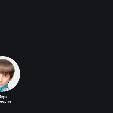
Марк
тневич