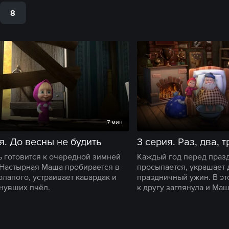
8
7 мин
я. До весны не будить
 готовится к очередной зимней
Каждый год перед праз
 Настырная Маша пробирается в
просыпается, украшает 
олапого, устраивает кавардак и
праздничный ужин. В эт
снувших пчёл.
к другу заглянула и Маш