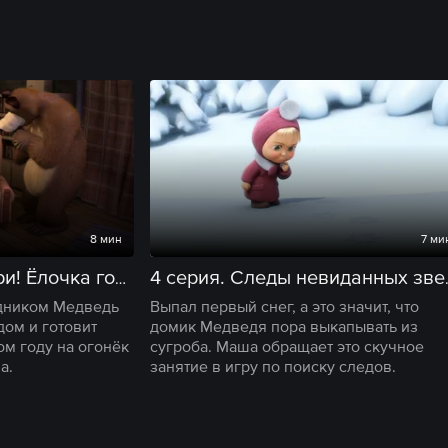
8 мин
7 ми
3 серия. Раз, два, три! Ёлочка гори!
4 серия.
дником Медведь
Выпал первый снег, а это значит, что
дом и готовит
домик Медведя пора выкапывать из
ом году на огонёк
сугроба. Маша обращает это скучное
а.
занятие в игру по поиску следов.