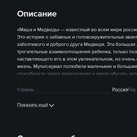
Описание
«Маша и Медведь» — известный во всем мире россий
Это истории о забавных и головокружительных ава
заботливого и доброго друга Медведя. Эта большая
трогательные взаимоотношения ребенка, только поз
наставляющего его в этом увлекательном, но очень
жизнь. Мультсериал полюбили маленькие и большие 
способности через развлечение и юмор обучать де
ценностям: настоящей дружбе, поддержке и заботе д
Медведь» можно смотреть онлайн на START.
Страны
Россия
Год
Показать ещё