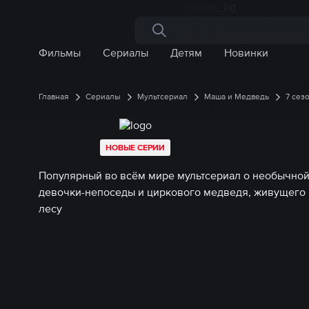
Поиск по сайту
Фильмы
Сериалы
Детям
Новинки
Главная
Сериалы
Мультсериал
Маша и Медведь
7 сез
НОВЫЕ СЕРИИ
Популярный во всём мире мультсериал о необычно
девочки-непоседы и циркового медведя, живущего 
лесу