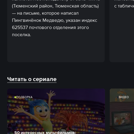
(Тюменский район, Тюменская область)
с таблич
— на письме, которое написал
Пингвинёнок Медведю, указан индекс
625537 почтового отделения этого
поселка.
Читать о сериале
ПОДБОРКА
ВИДЕО
50 интересных мультфильмов: