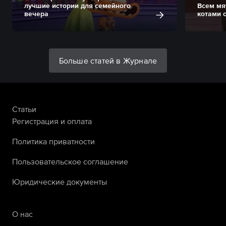
лучшие истории для семейного
Всем мя
вечера
котами 
Больше статей в Журнале
Статьи
Регистрация и оплата
Политика приватности
Пользовательское соглашение
Юридические документы
О нас