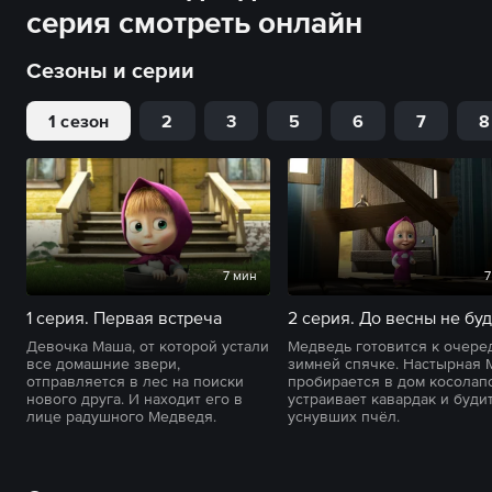
серия смотреть онлайн
Сезоны и серии
1 сезон
2
3
5
6
7
8
7 мин
7
1 серия. Первая встреча
2 серия. До весны не буд
Девочка Маша, от которой устали
Медведь готовится к очере
все домашние звери,
зимней спячке. Настырная
отправляется в лес на поиски
пробирается в дом косолапо
нового друга. И находит его в
устраивает кавардак и буди
лице радушного Медведя.
уснувших пчёл.