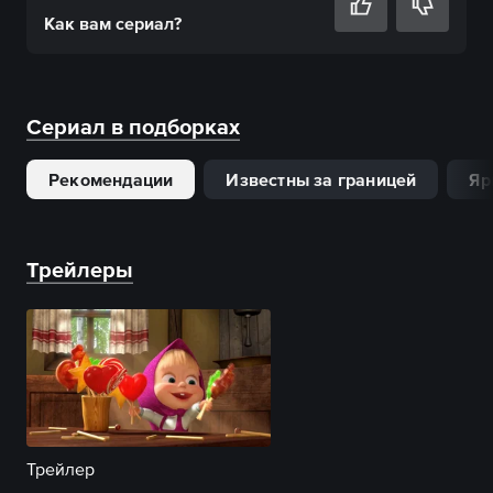
Как вам
сериал
?
Сериал в подборках
Рекомендации
Известны за границей
Яр
Трейлеры
Трейлер