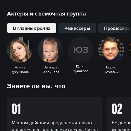
Актеры и съемочная группа
В главных ролях
Режиссеры
Продюсеры
Ю
З
Юлия
Алина
Варвара
Борис
Зуникова
Кукушкина
Саранцева
Кутневич
Знаете ли вы, что
01
02
Местом действия предположительно
Во дворе
является лес неподалеку от села Чикча
железно