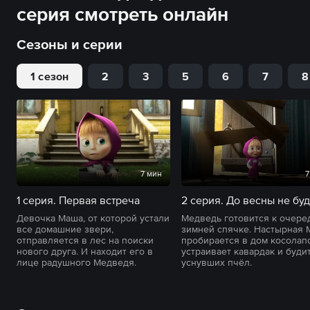
серия смотреть онлайн
Сезоны и серии
1 сезон
2
3
5
6
7
8
7 мин
7
1 серия. Первая встреча
2 серия. До весны не буд
Девочка Маша, от которой устали
Медведь готовится к очере
все домашние звери,
зимней спячке. Настырная
отправляется в лес на поиски
пробирается в дом косолапо
нового друга. И находит его в
устраивает кавардак и буди
лице радушного Медведя.
уснувших пчёл.