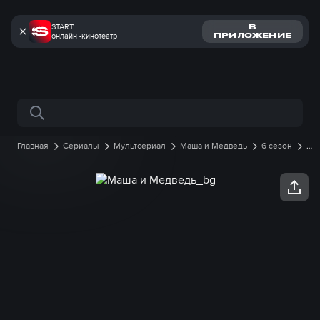
START:
В
онлайн -кинотеатр
ПРИЛОЖЕНИЕ
Поиск по сайту
Главная
Сериалы
Мультсериал
Маша и Медведь
6 сезон
21
серия онлайн