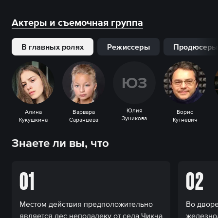
Актеры и съемочная группа
В главных ролях
Режиссеры
Продюсеры
Ю
З
Юлия
Алина
Варвара
Борис
Зуникова
Кукушкина
Саранцева
Кутневич
Знаете ли вы, что
01
02
Местом действия предположительно
Во дворе
является лес неподалеку от села Чикча
железно