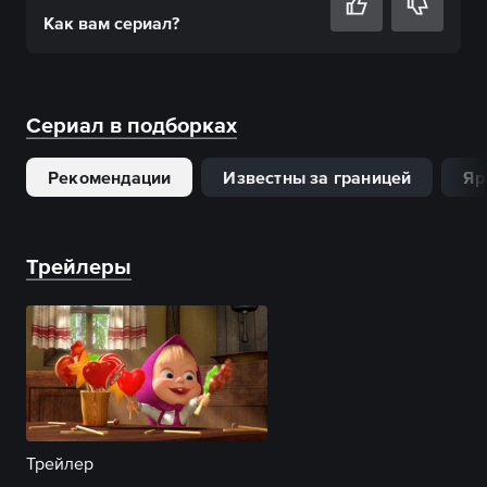
Как вам
сериал
?
Сериал в подборках
Рекомендации
Известны за границей
Яр
Трейлеры
Трейлер