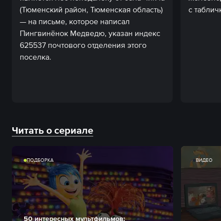
(Тюменский район, Тюменская область)
с таблич
— на письме, которое написал
Пингвинёнок Медведю, указан индекс
625537 почтового отделения этого
поселка.
Читать о сериале
ПОДБОРКА
ВИДЕО
50 интересных мультфильмов: