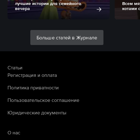
лучшие истории для семейного
Всем мя
вечера
котами 
Больше статей в Журнале
Статьи
Регистрация и оплата
Политика приватности
Пользовательское соглашение
Юридические документы
О нас