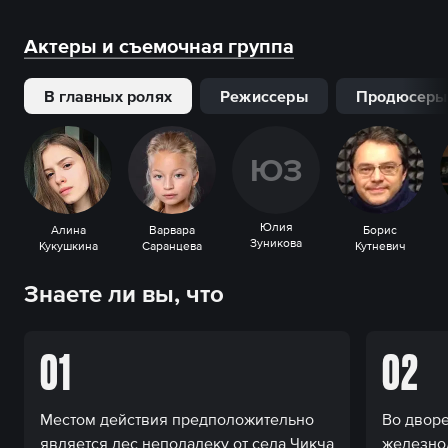
Актеры и съемочная группа
В главных ролях
Режиссеры
Продюсеры
Ю
З
Юлия
Алина
Варвара
Борис
Зуникова
Кукушкина
Саранцева
Кутневич
Знаете ли вы, что
01
02
Местом действия предположительно
Во дворе
является лес неподалеку от села Чикча
железно