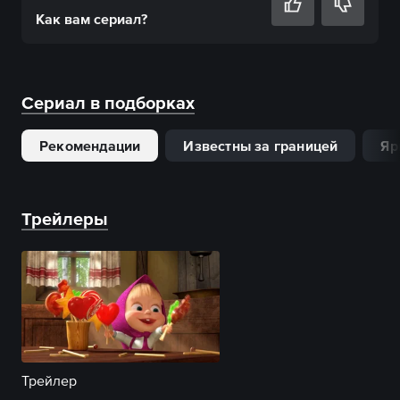
Как вам
сериал
?
Сериал в подборках
Рекомендации
Известны за границей
Яр
Трейлеры
Трейлер