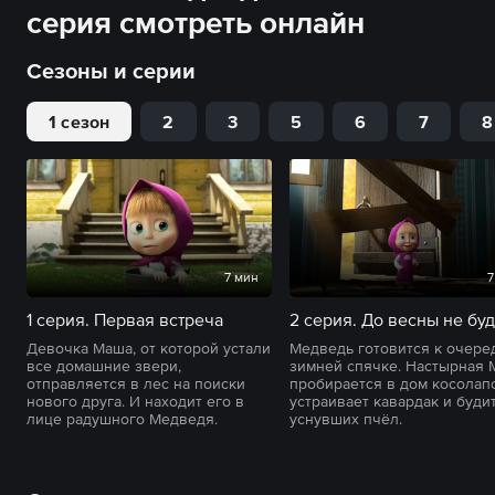
серия смотреть онлайн
Сезоны и серии
1 сезон
2
3
5
6
7
8
7 мин
7
1 серия. Первая встреча
2 серия. До весны не буд
Девочка Маша, от которой устали
Медведь готовится к очере
все домашние звери,
зимней спячке. Настырная
отправляется в лес на поиски
пробирается в дом косолапо
нового друга. И находит его в
устраивает кавардак и буди
лице радушного Медведя.
уснувших пчёл.