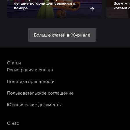
лучшие истории для семейного
Всем мя
вечера
котами 
Больше статей в Журнале
Статьи
Регистрация и оплата
Политика приватности
Пользовательское соглашение
Юридические документы
О нас