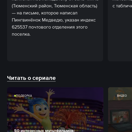
(Тюменский район, Тюменская область)
с таблич
— на письме, которое написал
Пингвинёнок Медведю, указан индекс
625537 почтового отделения этого
поселка.
Читать о сериале
ПОДБОРКА
ВИДЕО
50 интересных мультфильмов: