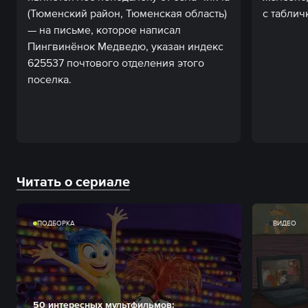
(Тюменский район, Тюменская область)
с таблич
— на письме, которое написал
Пингвинёнок Медведю, указан индекс
625537 почтового отделения этого
поселка.
Читать о сериале
ПОДБОРКА
ВИДЕО
50 интересных мультфильмов: