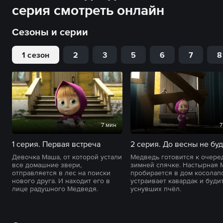
серия смотреть онлайн
Сезоны и серии
1 сезон
2
3
5
6
7
8
7 мин
7
1 серия. Первая встреча
2 серия. До весны не буд
Девочка Маша, от которой устали
Медведь готовится к очере
все домашние звери,
зимней спячке. Настырная
отправляется в лес на поиски
пробирается в дом косолапо
нового друга. И находит его в
устраивает кавардак и буди
лице радушного Медведя.
уснувших пчёл.