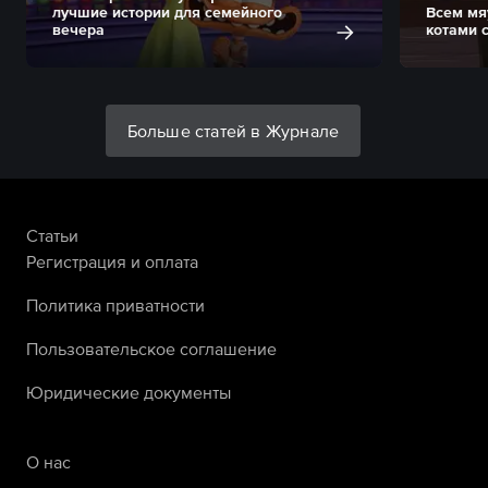
лучшие истории для семейного
Всем мя
вечера
котами 
Больше статей в Журнале
Статьи
Регистрация и оплата
Политика приватности
Пользовательское соглашение
Юридические документы
О нас