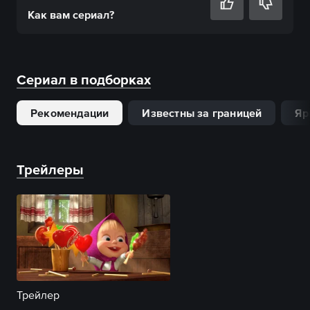
Как вам
сериал
?
Сериал в подборках
Рекомендации
Известны за границей
Яр
Трейлеры
Трейлер