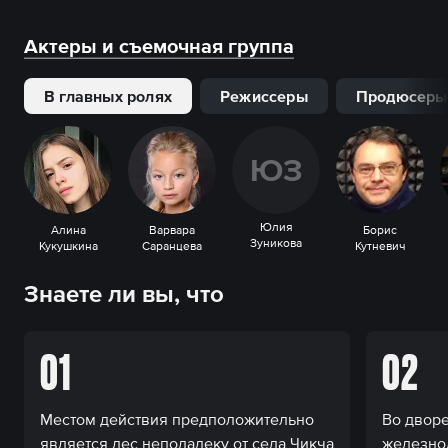
Актеры и съемочная группа
В главных ролях
Режиссеры
Продюсеры
Ю
З
Юлия
Алина
Варвара
Борис
Зуникова
Кукушкина
Саранцева
Кутневич
Знаете ли вы, что
01
02
Местом действия предположительно
Во дворе
является лес неподалеку от села Чикча
железно