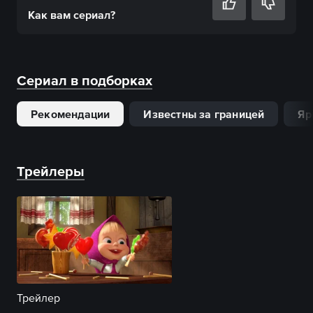
Как вам
сериал
?
Сериал в подборках
Рекомендации
Известны за границей
Яр
Трейлеры
Трейлер