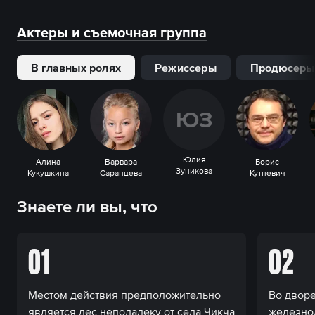
Актеры и съемочная группа
В главных ролях
Режиссеры
Продюсеры
Ю
З
Юлия
Алина
Варвара
Борис
Зуникова
Кукушкина
Саранцева
Кутневич
Знаете ли вы, что
01
02
Местом действия предположительно
Во дворе
является лес неподалеку от села Чикча
железно