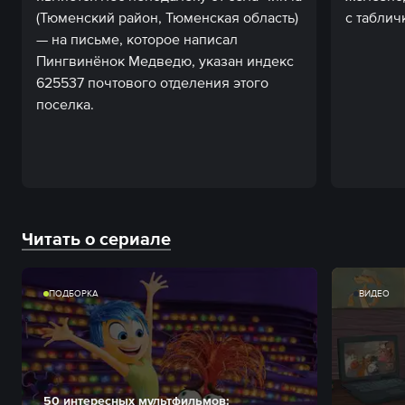
(Тюменский район, Тюменская область)
с таблич
— на письме, которое написал
Пингвинёнок Медведю, указан индекс
625537 почтового отделения этого
поселка.
Читать о сериале
ПОДБОРКА
ВИДЕО
50 интересных мультфильмов: