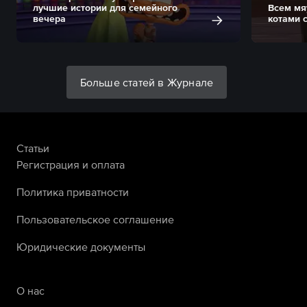
лучшие истории для семейного
Всем мя
вечера
котами 
Больше статей в Журнале
Статьи
Регистрация и оплата
Политика приватности
Пользовательское соглашение
Юридические документы
О нас