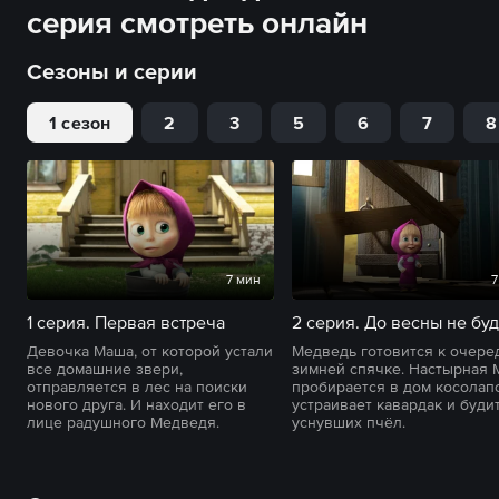
серия смотреть онлайн
Сезоны и серии
1 сезон
2
3
5
6
7
8
7 мин
7
1 серия. Первая встреча
2 серия. До весны не буд
Девочка Маша, от которой устали
Медведь готовится к очере
все домашние звери,
зимней спячке. Настырная
отправляется в лес на поиски
пробирается в дом косолапо
нового друга. И находит его в
устраивает кавардак и буди
лице радушного Медведя.
уснувших пчёл.