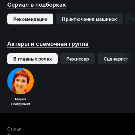
Сериал в подборках
Рекомендации
Приключения машинок
М
Актеры и съемочная группа
В главных ролях
Режиссер
Сценарист
Мария
Поддубная
Статьи