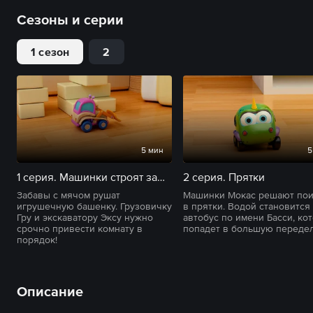
Сезоны и серии
1 сезон
2
5 мин
5
1 серия. Машинки строят замок
2 серия. Прятки
Забавы с мячом рушат
Машинки Мокас решают пои
игрушечную башенку. Грузовичку
в прятки. Водой становится
Гру и экскаватору Эксу нужно
автобус по имени Басси, ко
срочно привести комнату в
попадет в большую передел
порядок!
Описание