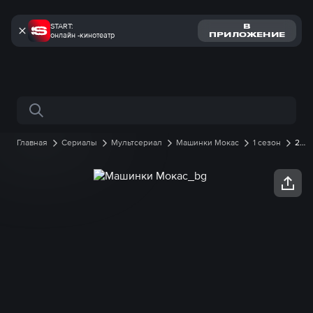
START:
В
онлайн -кинотеатр
ПРИЛОЖЕНИЕ
Поиск по сайту
Главная
Сериалы
Мультсериал
Машинки Мокас
1 сезон
22
серия онлайн