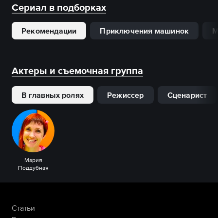
Сериал в подборках
Рекомендации
Приключения машинок
М
Актеры и съемочная группа
В главных ролях
Режиссер
Сценарист
Мария
Поддубная
Статьи