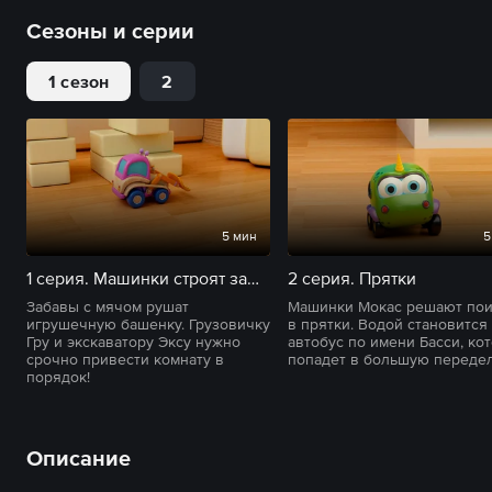
Сезоны и серии
1 сезон
2
5 мин
5
1 серия. Машинки строят замок
2 серия. Прятки
Забавы с мячом рушат
Машинки Мокас решают пои
игрушечную башенку. Грузовичку
в прятки. Водой становится
Гру и экскаватору Эксу нужно
автобус по имени Басси, ко
срочно привести комнату в
попадет в большую передел
порядок!
Описание