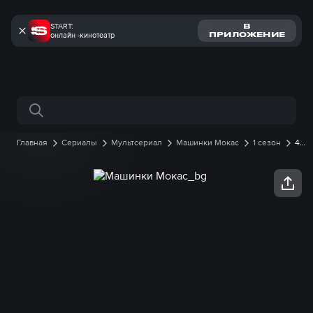
START:
В
онлайн -кинотеатр
ПРИЛОЖЕНИЕ
Поиск по сайту
Главная
Сериалы
Мультсериал
Машинки Мокас
1 сезон
44
серия онлайн