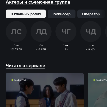
Актеры и съемочная группа
В главных ролях
Режиссер
Оператор
Л
С
Л
Д
Ч
Г
Ч
Д
Лим
Ли
Чин
Чхве
Су-джон
До-хён
Гён
Дэ-хун
Читать о сериале
ПОДБОРКА
ПОДБОРК