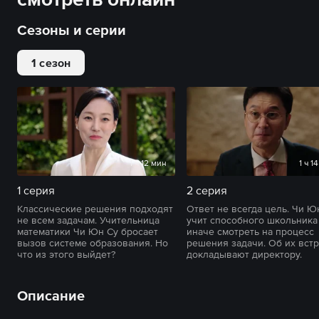
Сезоны и серии
1 сезон
1 ч 12 мин
1 ч 1
1 серия
2 серия
Классические решения подходят
Ответ не всегда цель. Чи Ю
не всем задачам. Учительница
учит способного школьника
математики Чи Юн Су бросает
иначе смотреть на процесс
вызов системе образования. Но
решения задачи. Об их вст
что из этого выйдет?
докладывают директору.
Описание