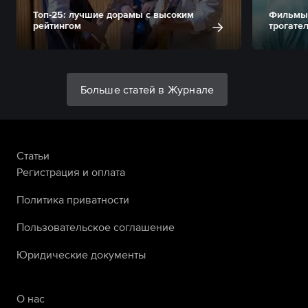
Топ-25: лучшие дорамы с высоким
Фильмы 
рейтингом
трогате
Больше статей в Журнале
Статьи
Регистрация и оплата
Политика приватности
Пользовательское соглашение
Юридические документы
О нас