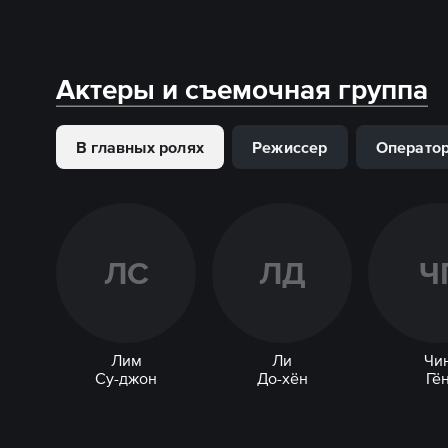
Актеры и съемочная группа
В главных ролях
Режиссер
Операто
Л
С
Л
Д
Ч
Лим
Ли
Чи
Су-джон
До-хён
Гё