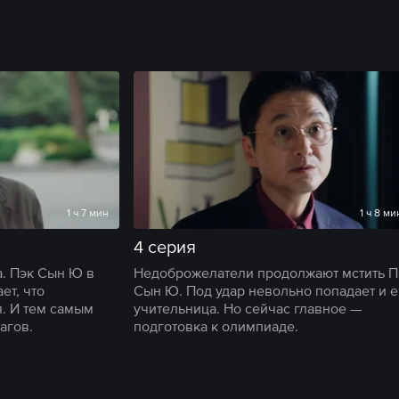
1 ч 7 мин
1 ч 8 ми
4 серия
. Пэк Сын Ю в
Недоброжелатели продолжают мстить П
ет, что
Сын Ю. Под удар невольно попадает и е
я. И тем самым
учительница. Но сейчас главное —
агов.
подготовка к олимпиаде.