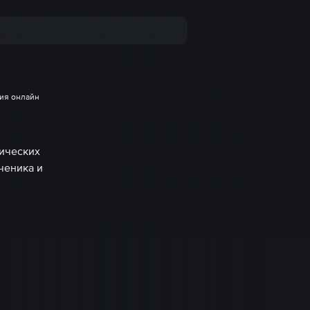
рия онлайн
ических
ченика и