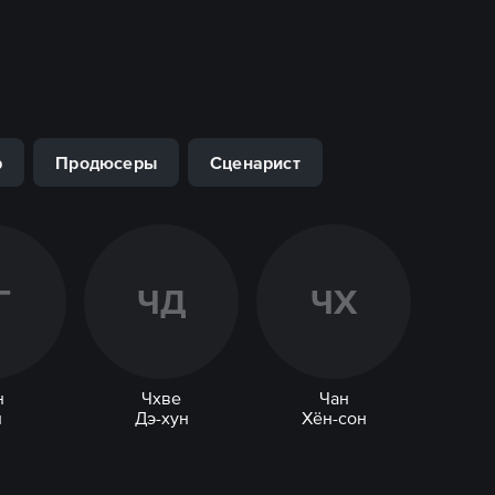
р
Продюсеры
Сценарист
Г
Ч
Д
Ч
Х
н
Чхве
Чан
н
Дэ-хун
Хён-сон