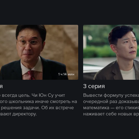
1 ч 14 мин
я
3 серия
 всегда цель. Чи Юн Су учит
Вывести формулу успеха
ого школьника иначе смотреть на
очередной раз доказыва
 решения задачи. Об их встрече
математика — его стихи
вают директору.
наживает себе новых вр