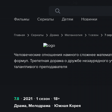
Поиск по сайту
Фильмы
Сериалы
Детям
Новинки
Главная
Сериалы
Драма
Меланхолия
1 сезон
7 се
Человеческие отношения намного сложнее математ
формул. Трепетная дорама о дружбе незаурядного у
талантливого преподавателя
7.8
2021
1 сезон
18+
Драма
,
Мелодрама
Южная Корея