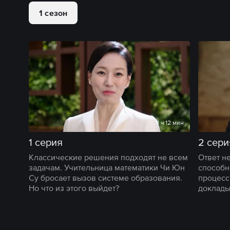
1 сезон
1 ч 12 мин
1 серия
2 сери
Классические решения подходят не всем
Ответ не
задачам. Учительница математики Чи Юн
способн
Су бросает вызов системе образования.
процесс
Но что из этого выйдет?
доклады