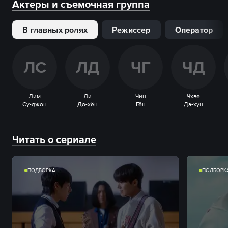
Актеры и съемочная группа
В главных ролях
Режиссер
Оператор
Л
С
Л
Д
Ч
Г
Ч
Д
Лим
Ли
Чин
Чхве
Су-джон
До-хён
Гён
Дэ-хун
Читать о сериале
ПОДБОРКА
ПОДБОРК