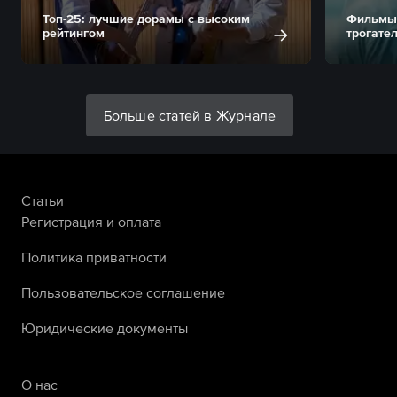
Топ-25: лучшие дорамы с высоким
Фильмы 
рейтингом
трогате
Больше статей в Журнале
Статьи
Регистрация и оплата
Политика приватности
Пользовательское соглашение
Юридические документы
О нас