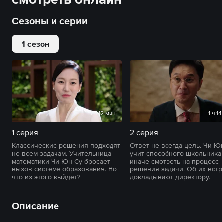
Сезоны и серии
1 сезон
1 ч 12 мин
1 ч 1
1 серия
2 серия
Классические решения подходят
Ответ не всегда цель. Чи Ю
не всем задачам. Учительница
учит способного школьника
математики Чи Юн Су бросает
иначе смотреть на процесс
вызов системе образования. Но
решения задачи. Об их вст
что из этого выйдет?
докладывают директору.
Описание