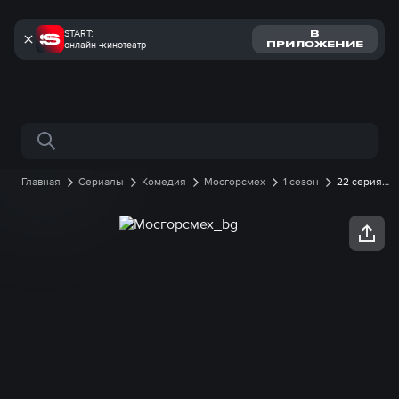
START:
В
онлайн -кинотеатр
ПРИЛОЖЕНИЕ
Поиск по сайту
Главная
Сериалы
Комедия
Мосгорсмех
1 сезон
22 серия
онлайн