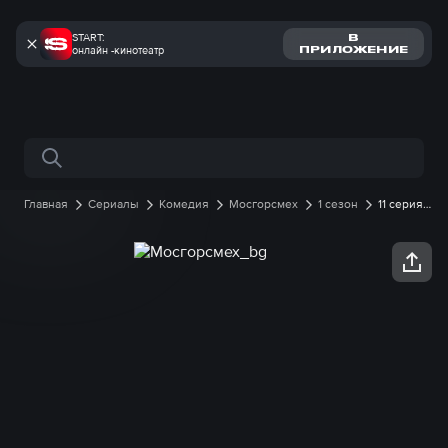
START:
В
онлайн -кинотеатр
ПРИЛОЖЕНИЕ
Поиск по сайту
Главная
Сериалы
Комедия
Мосгорсмех
1 сезон
11 серия
онлайн