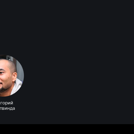
игорий
твинда