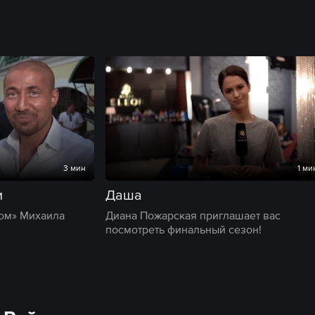
3 мин
1 ми
и
Даша
цом» Михаила
Диана Пожарская приглашает вас
посмотреть финальный сезон!