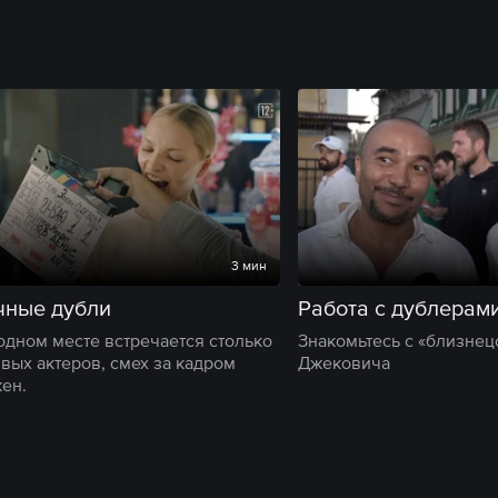
3 мин
чные дубли
Работа с дублерам
 одном месте встречается столько
Знакомьтесь с «близне
ивых актеров, смех за кадром
Джековича
ен.