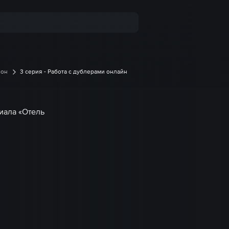
зон
3 серия - Работа с дублерами онлайн
иала «Отель