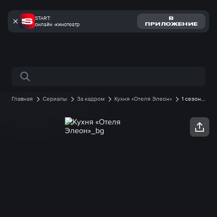
START:
В
онлайн -кинотеатр
ПРИЛОЖЕНИЕ
Поиск по сайту
Главная
Сериалы
За кадром
Кухня «Отеля Элеон»
1 сезон
онлайн