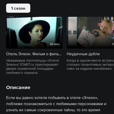
1 сезон
26 мин
3
Отель Элеон. Фильм о фильме
Неудачные дубли
Уважаемые постояльцы «Отеля
Когда в одном месте встреч
Элеон»! START.ru приоткрывает
столько талантливых актеро
двери съемочной площадки
смех за кадром неизбежен.
любимого сериала.
Описание
Если вы давно хотели побывать в отеле «Элеон»,
поближе познакомиться с любимыми персонажами и
узнать их самые сокровенные тайны, то это время