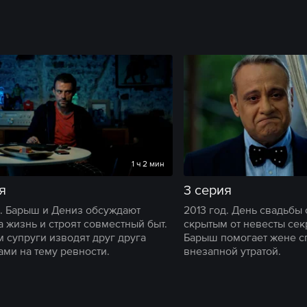
1 ч 2 мин
я
3 серия
д. Барыш и Дениз обсуждают
2013 год. День свадьбы
а жизнь и строят совместный быт.
скрытым от невесты секр
м супруги изводят друг друга
Барыш помогает жене с
ами на тему ревности.
внезапной утратой.