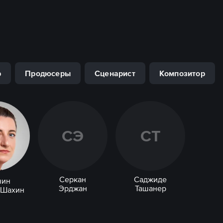
р
Продюсеры
Сценарист
Композитор
С
Э
С
Т
Серкан
Саджиде
чин
Эрджан
Ташанер
 Шахин