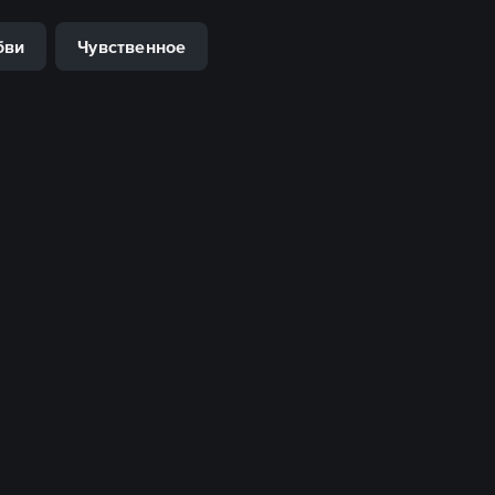
бви
Чувственное