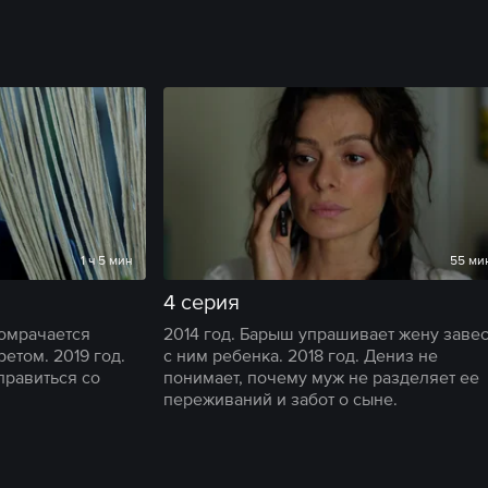
1 ч 5 мин
55 ми
4 серия
 омрачается
2014 год. Барыш упрашивает жену завес
етом. 2019 год.
с ним ребенка. 2018 год. Дениз не
правиться со
понимает, почему муж не разделяет ее
переживаний и забот о сыне.