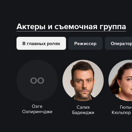
Актеры и съемочная группа
В главных ролях
Режиссер
Операто
О
О
Озге
Салих
Гюль
Озпиринчджи
Бадемджи
Кюльтюр