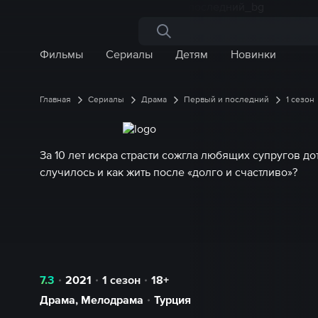
Поиск по сайту
Фильмы
Сериалы
Детям
Новинки
Главная
Сериалы
Драма
Первый и последний
1 сезон
За 10 лет искра страсти сожгла любящих супругов дот
случилось и как жить после «долго и счастливо»?
7.3
2021
1 сезон
18+
Драма
,
Мелодрама
Турция