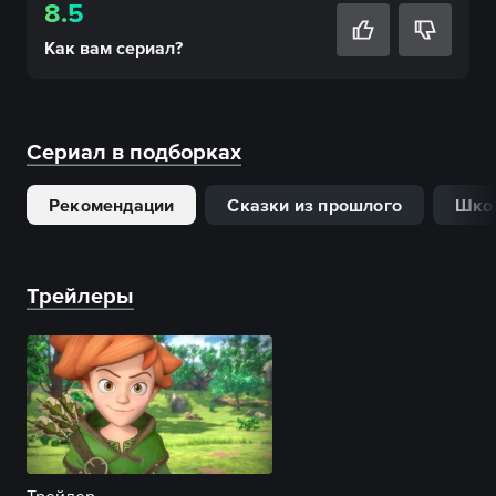
8.5
Как вам
сериал
?
Сериал в подборках
Рекомендации
Сказки из прошлого
Шко
Трейлеры