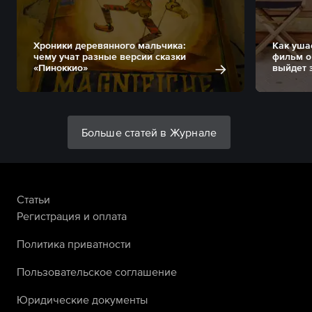
Хроники деревянного мальчика:
Как уша
чему учат разные версии сказки
фильм о
«Пиноккио»
выйдет 
Больше статей в Журнале
Статьи
Регистрация и оплата
Политика приватности
Пользовательское соглашение
Юридические документы