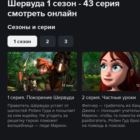
Шервуда 1 сезон - 43 серия
смотреть онлайн
Сезоны и серии
1 сезон
2
3
13 мин
12
1 серия. Покорение Шервуда
2 серия. Частные уроки
Правитель Шервуда устает от
Филчер — грабитель из ба
шалостей Робин Гуда и посылает
Джека — похищает учитель
за ним ищейку. Не угодить за
Марион, чтобы та помогла е
решетку герою поможет
разбогатеть. Робин Гуд бро
волшебница — леди Марион.
на помощь в поисках.