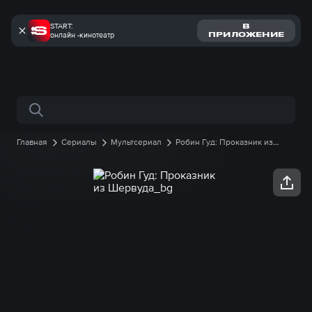
START:
В
онлайн -кинотеатр
ПРИЛОЖЕНИЕ
Поиск по сайту
Главная
Сериалы
Мультсериал
Робин Гуд: Проказник из
Шервуда
1 сезон
43 серия онлайн