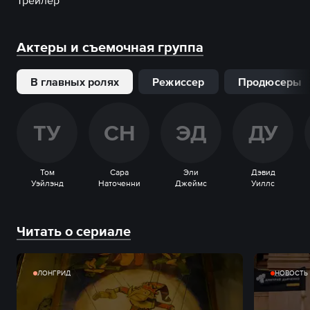
Трейлер
Актеры и съемочная группа
В главных ролях
Режиссер
Продюсеры
Т
У
С
Н
Э
Д
Д
У
Том
Сара
Эли
Дэвид
Уэйлэнд
Наточенни
Джеймс
Уиллс
Читать о сериале
ЛОНГРИД
НОВОСТЬ