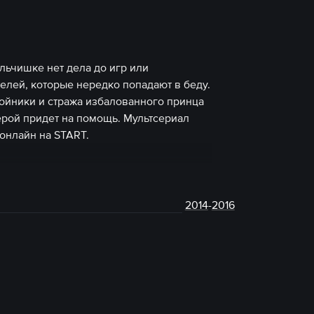
ьчишке нет дела до игр или
елей, которые нередко попадают в беду.
ойники и стража избалованного принца
ерой придет на помощь. Мультсериал
онлайн на START.
2014
-
2016