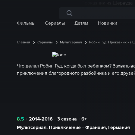
Поиск по сайту
Фильмы
Сериалы
Детям
Новинки
Главная
Сериалы
Мультсериал
Робин Гуд: Проказник из 
Что делал Робин Гуд, когда был ребенком? Захваты
приключения благородного разбойника и его друзе
8.5
2014-2016
3 сезона
6+
Мультсериал
,
Приключение
Франция
,
Германия