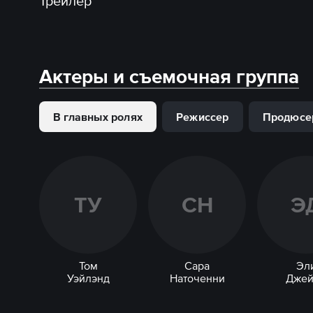
Трейлер
Актеры и съемочная группа
В главных ролях
Режиссер
Продюсе
Т
У
С
Н
Э
Том
Сара
Эл
Уэйлэнд
Наточенни
Джей