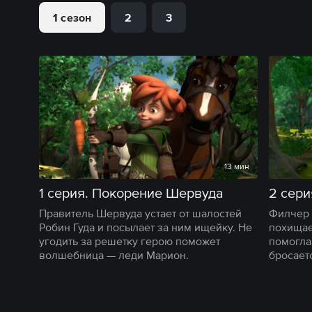
1 сезон
2
3
13 мин
1 серия. Покорение Шервуда
2 сери
Правитель Шервуда устает от шалостей
Филчер 
Робин Гуда и посылает за ним ищейку. Не
похищае
угодить за решетку герою поможет
помогла
волшебница — леди Марион.
бросает