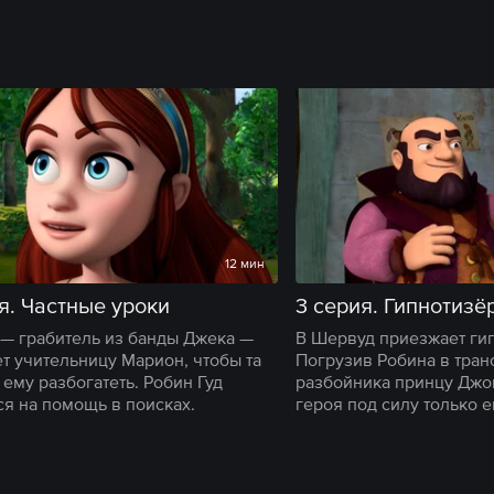
12 мин
я. Частные уроки
3 серия. Гипнотизё
— грабитель из банды Джека —
В Шервуд приезжает ги
т учительницу Марион, чтобы та
Погрузив Робина в транс
 ему разбогатеть. Робин Гуд
разбойника принцу Джон
ся на помощь в поисках.
героя под силу только е