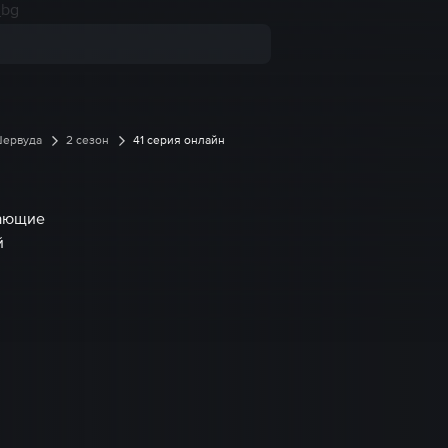
Шервуда
2 сезон
41 серия онлайн
вающие
й