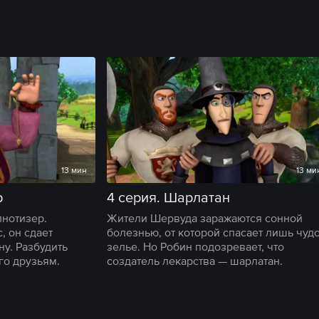
13 мин
13 ми
р
4 серия. Шарлатан
пнотизер.
Жители Шервуда заражаются сонной
, он сдает
болезнью, от которой спасает лишь чудо
у. Разбудить
зелье. Но Робин подозревает, что
го друзьям.
создатель лекарства — шарлатан.