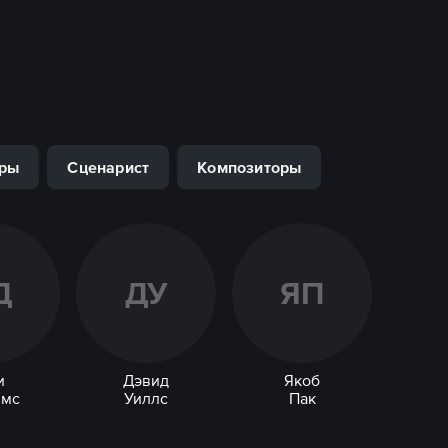
ры
Сценарист
Композиторы
Д
Д
У
Я
П
и
Дэвид
Якоб
мс
Уиллс
Пак