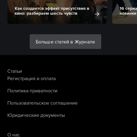
Как создается эффект присутствия в
16 сери
кино: разбираем шесть чувств
новинки
Больше статей в Журнале
Статьи
Регистрация и оплата
Политика приватности
Пользовательское соглашение
Юридические документы
О нас