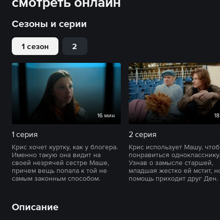
смотреть онлайн
Сезоны и серии
1 сезон
2
16 мин
18
1 серия
2 серия
Крис хочет куртку, как у блогера.
Крис использует Машу, что
Именно такую она видит на
понравиться однокласснику
своей незрячей сестре Маше,
Узнав о замысле старшей,
причем вещь попала к той не
младшая жестко ей мстит, н
самым законным способом.
помощь приходит друг Ден.
Описание