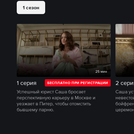
1 сезон
25 мин
1 серия
2 сери
БЕСПЛАТНО ПРИ РЕГИСТРАЦИИ
Успешный юрист Саша бросает
Саша ус
перспективную карьеру в Москве и
невесто
уезжает в Питер, чтобы отомстить
бойфрен
бывшему парню.
церемон