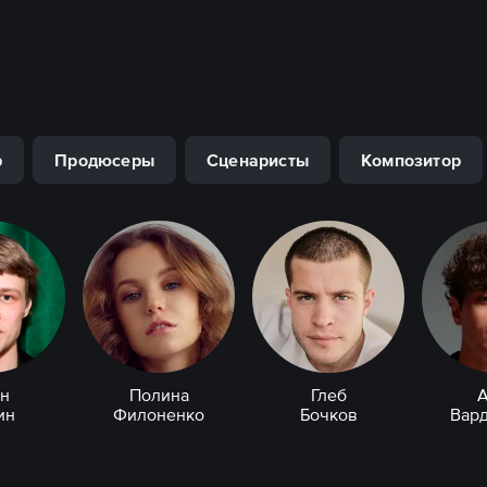
р
Продюсеры
Сценаристы
Композитор
н
Полина
Глеб
ин
Филоненко
Бочков
Вар