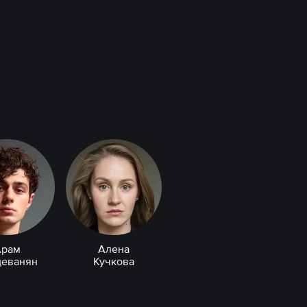
Арам
Алена
деванян
Кучкова