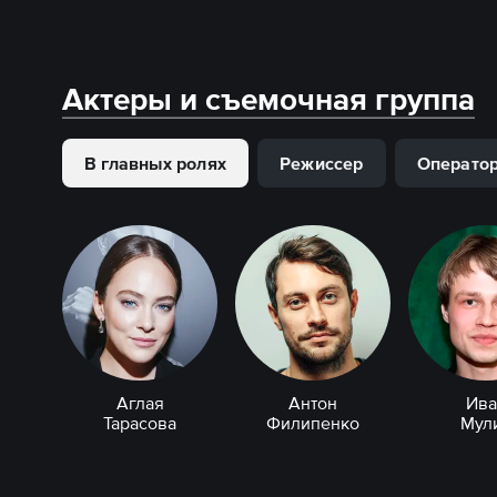
Актеры и съемочная группа
В главных ролях
Режиссер
Операто
Аглая
Антон
Ива
Тарасова
Филипенко
Мул