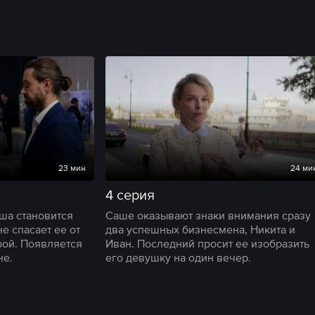
23 мин
24 ми
4 серия
ша становится
Саше оказывают знаки внимания сразу
не спасает ее от
два успешных бизнесмена, Никита и
рой. Появляется
Иван. Последний просит ее изобразить
не.
его девушку на один вечер.