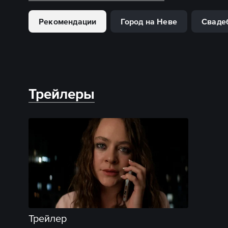
Рекомендации
Город на Неве
Сваде
Трейлеры
Трейлер