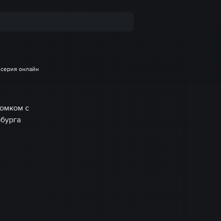
1 серия онлайн
ромком с
рбурга