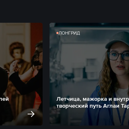
ЛОНГРИД
лей
Летчица, мажорка и внутр
творческий путь Аглаи Та