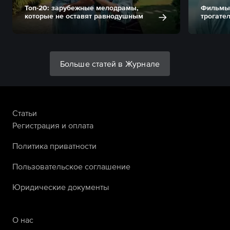
Топ-20: зарубежные мелодрамы,
Фильмы 
которые не оставят равнодушным
трогате
Больше статей в Журнале
Статьи
Регистрация и оплата
Политика приватности
Пользовательское соглашение
Юридические документы
О нас