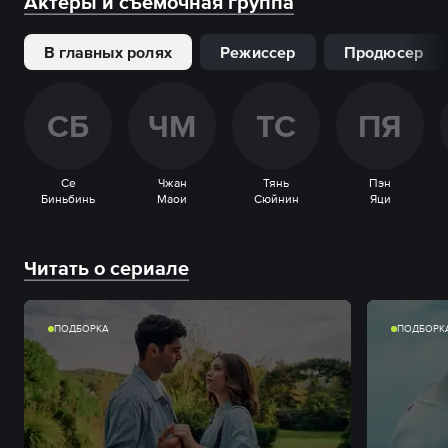
Актеры и съемочная группа
В главных ролях
Режиссер
Продюсер
С
Б
Ч
М
Т
С
П
Я
Се
Чжан
Тянь
Пэн
Биньбинь
Маои
Сюйнин
Яци
Читать о сериале
ПОДБОРКА
ПОДБОРК