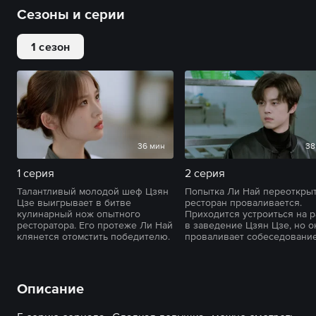
Сезоны и серии
1 сезон
36 мин
38
1 серия
2 серия
Талантливый молодой шеф Цзян
Попытка Ли Най переоткры
Цзе выигрывает в битве
ресторан проваливается.
кулинарный нож опытного
Приходится устроиться на р
ресторатора. Его протеже Ли Най
в заведение Цзян Цзе, но о
клянется отомстить победителю.
проваливает собеседование
Описание