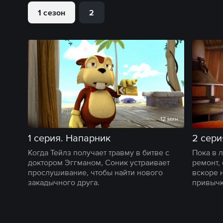
1 сезон
2
12 мин
1 серия. Напарник
2 сери
Когда Тейлз получает травму в битве с
Пока в 
доктором Эггманом, Соник устраивает
ремонт, 
прослушивание, чтобы найти нового
вскоре 
закадычного друга.
привычк