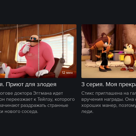
12 мин
я. Приют для злодея
3 серия. Моя прекр
логове доктора Эггмана идет
Стикс приглашена на га
он переезжает к Тейлзу, которого
вручения награды. Она 
начинают раздражать странные
хороших манер, поэтому
и нового соседа.
леди.