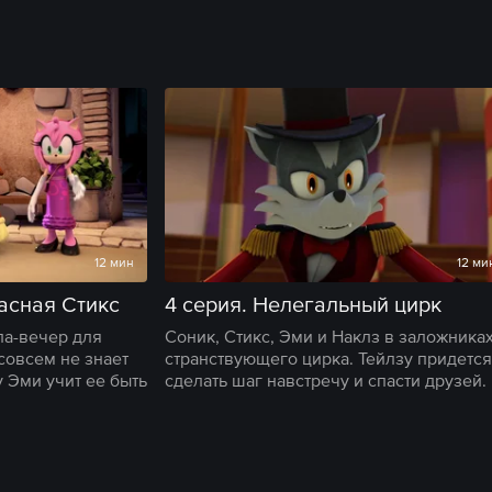
12 мин
12 ми
асная Стикс
4 серия. Нелегальный цирк
ла-вечер для
Соник, Стикс, Эми и Наклз в заложниках
совсем не знает
странствующего цирка. Тейлзу придется
 Эми учит ее быть
сделать шаг навстречу и спасти друзей.