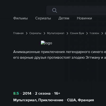
Поиск по сайту
Фильмы
Сериалы
Детям
Новинки
Главная
Сериалы
Мультсериал
Соник Бум
1 сезон
Анимационные приключения легендарного синего е
его верные друзья противостоят злодею Эггману и 
8.5
2014
2 сезона
16+
Мультсериал
,
Приключение
США
,
Франция