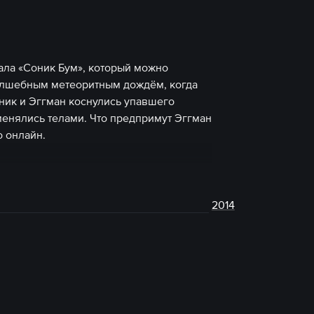
ала «Соник Бум», который можно
олшебным метеоритным дождём, когда
оник и Эггман коснулись упавшего
менялись телами. Что предпримут Эггман
 онлайн.
2014