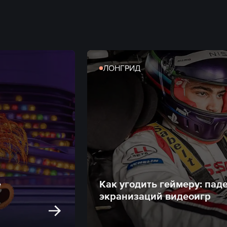
ЛОНГРИД
е
Как угодить геймеру: пад
экранизаций видеоигр