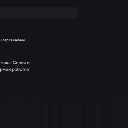
21 серия онлайн
жика. Соник и
армии роботов