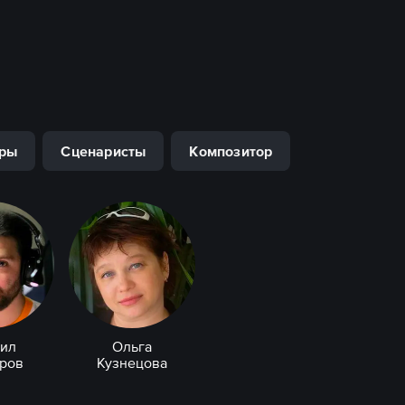
ры
Сценаристы
Композитор
ил
Ольга
ров
Кузнецова