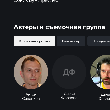
Соник Бум. Трейлер
Актеры и съемочная группа
В главных ролях
Режиссер
Продюсе
Д
Ф
Дарья
Антон
Дани
Фролова
Савенков
Эльда