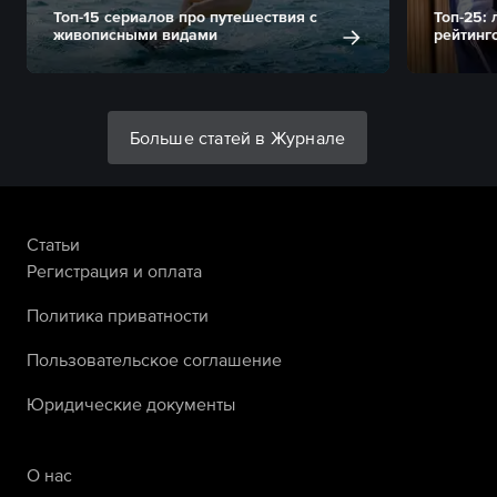
Топ-15 сериалов про путешествия с
Топ-25:
живописными видами
рейтинг
Больше статей в Журнале
Статьи
Регистрация и оплата
Политика приватности
Пользовательское соглашение
Юридические документы
О нас