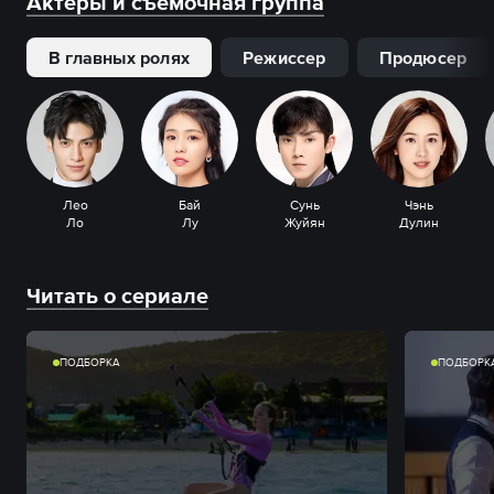
Актеры и съемочная группа
В главных ролях
Режиссер
Продюсер
Лео
Бай
Сунь
Чэнь
Ло
Лу
Жуйян
Дулин
Читать о сериале
ПОДБОРКА
ПОДБОРК