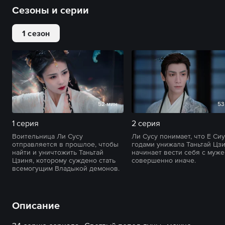
Сезоны и серии
1 сезон
52 мин
53
1 серия
2 серия
Воительница Ли Сусу
Ли Сусу понимает, что Е Сиу
отправляется в прошлое, чтобы
годами унижала Таньтай Цзи
найти и уничтожить Таньтай
начинает вести себя с муж
Цзиня, которому суждено стать
совершенно иначе.
всемогущим Владыкой демонов.
Описание