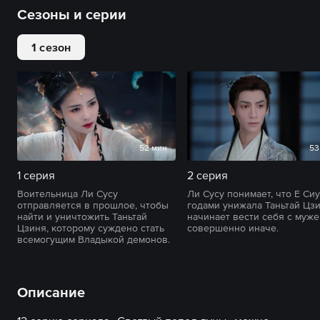
Сезоны и серии
1 сезон
52 мин
53
1 серия
2 серия
Воительница Ли Сусу
Ли Сусу понимает, что Е Сиу
отправляется в прошлое, чтобы
годами унижала Таньтай Цзи
найти и уничтожить Таньтай
начинает вести себя с муж
Цзиня, которому суждено стать
совершенно иначе.
всемогущим Владыкой демонов.
Описание