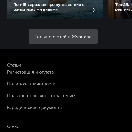
Топ-15 сериалов про путешествия с
Топ-25:
живописными видами
рейтинг
Больше статей в Журнале
Статьи
Регистрация и оплата
Политика приватности
Пользовательское соглашение
Юридические документы
О нас