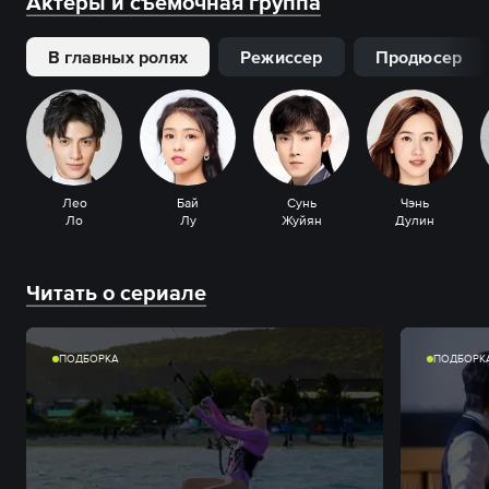
Актеры и съемочная группа
В главных ролях
Режиссер
Продюсер
Лео
Бай
Сунь
Чэнь
Ло
Лу
Жуйян
Дулин
Читать о сериале
ПОДБОРКА
ПОДБОРК