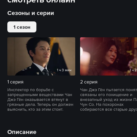
Сезоны и серии
1 сезон
1 ч 3 мин
1 ч 
1 серия
2 серия
Инспектор по борьбе с
Чан Джэ Гён пытается понят
запрещенными веществами Чан
связаны его похищение и
Джэ Гён оказывается втянут в
внезапный уход из жизни П
грязные дела. Теперь он должен
Чун Со. На похоронах
выяснить, кто за этим стоит.
собираются все старые друз
Описание