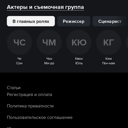
Актеры и съемочная группа
В главных ролях
Режиссер
Сценарист
Ч
С
Ч
М
К
Ю
К
Г
Чи
Чон
Квон
Ким
Сон
Ми-до
Юль
Гён-нам
Статьи
Регистрация и оплата
Политика приватности
Пользовательское соглашение