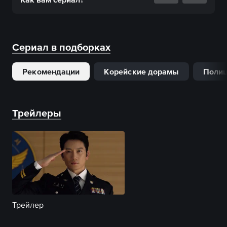
Сериал в подборках
Рекомендации
Корейские дорамы
Полиц
Трейлеры
Трейлер