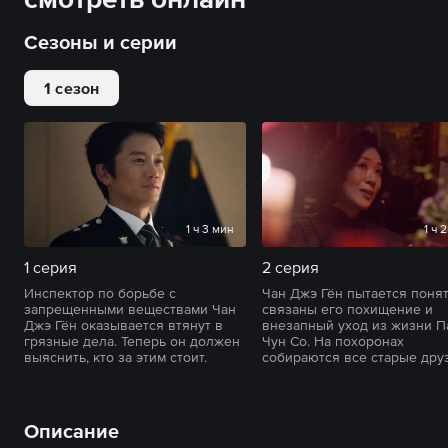
Сезоны и серии
1 сезон
1 ч 3 мин
1 ч 
1 серия
2 серия
Инспектор по борьбе с
Чан Джэ Гён пытается понят
запрещенными веществами Чан
связаны его похищение и
Джэ Гён оказывается втянут в
внезапный уход из жизни П
грязные дела. Теперь он должен
Чун Со. На похоронах
выяснить, кто за этим стоит.
собираются все старые друз
Описание