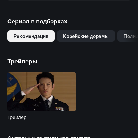
Сериал в подборках
Рекомендации
Корейские дорамы
Полиц
Трейлеры
Трейлер