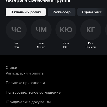
Актеры и съемочная группа
В главных ролях
Режиссер
Сценарист
Ч
С
Ч
М
К
Ю
К
Г
Чи
Чон
Квон
Ким
Сон
Ми-до
Юль
Гён-нам
Статьи
Регистрация и оплата
Политика приватности
Пользовательское соглашение
Юридические документы