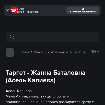
START:
В
онлайн -кинотеатр
ПРИЛОЖЕНИЕ
Поиск по сайту
16+
Главная
Сериалы
Молодежный
Таргет
Герои
Жанна Баталовна
Таргет - Жанна Баталовна
(Асель Калиева)
Асель Калиева
Мама Айлин, учительница. Строгая и 
принципиальная, она неловко разбирается сразу с 