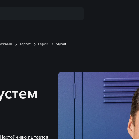
дежный
Таргет
Герои
Мурат
Рустем
Настойчиво пытается 