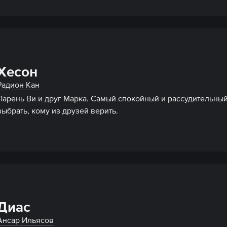
Хесон
Радион Кан
Парень Ви и друг Марка. Самый спокойный и рассудительный 
выбрать, кому из друзей верить.
Диас
Ансар Ильясов