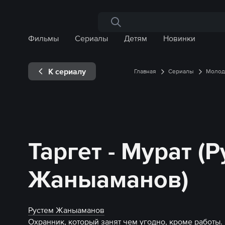
Поиск по сайту
Фильмы
Сериалы
Детям
Новинки
К сериалу
Главная
Сериалы
Моло
Таргет - Мурат (
Жаныаманов)
Рустем Жаныаманов
Охранник, который занят чем угодно, кроме работы. 