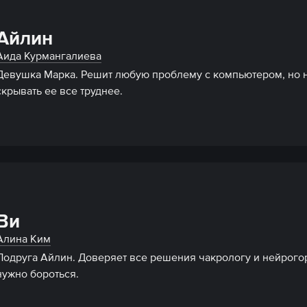
Айлин
Аида Курмангалиева
Девушка Марка. Решит любую проблему с компьютером, но не
скрывать ее все труднее.
Ви
Алина Ким
Подруга Айлин. Доверяет все решения чакрологу и нейрогоро
нужно бороться.