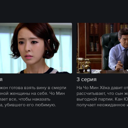
1 ч 8 мин
я
3 серия
жон готова взять вину в смерти
На Чо Мин Хёка давит о
ной женщины на себя. Чо Мин
рассчитывает, что сын ж
ает все, чтобы наказать
выгодной партии. Кан 
а, убившего его любимую.
получает неожиданное 