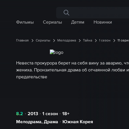
Поиск по сайту
Фильмы
Сериалы
Детям
Новинки
Главная
Сериалы
Мелодрама
Тайна
1 сезон
11 сер
Невеста прокурора берет на себя вину за аварию, чт
жениха. Пронзительная драма об отчаянной любви 
предательстве
8.2
2013
1 сезон
18+
Мелодрама
,
Драма
Южная Корея