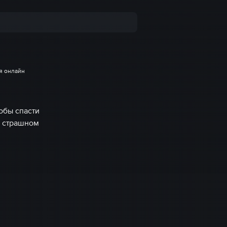
ия онлайн
обы спасти
и страшном