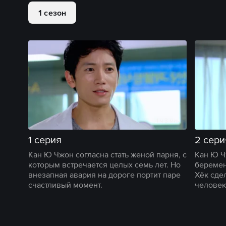
1 сезон
1 ч 3 мин
1 серия
2 сери
Кан Ю Чжон согласна стать женой парня, с
Кан Ю Ч
которым встречается целых семь лет. Но
беремен
внезапная авария на дороге портит паре
Хёк сдел
счастливый момент.
человек