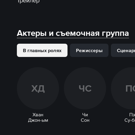
Трейлер
Актеры и съемочная группа
В главных ролях
Режиссеры
Сценар
Х
Д
Ч
С
П
Хван
Чи
Пэ
Джон-ым
Сон
Су-б