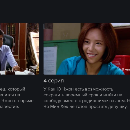
1 ч 8 мин
1 ч 8 ми
4 серия
тец, который
У Кан Ю Чжон есть возможность
енится на
сократить тюремный срок и выйти на
Ю Чжон в тюрьме
свободу вместе с родившимся сыном. 
известие.
Чо Мин Хёк не готов простить девушку.