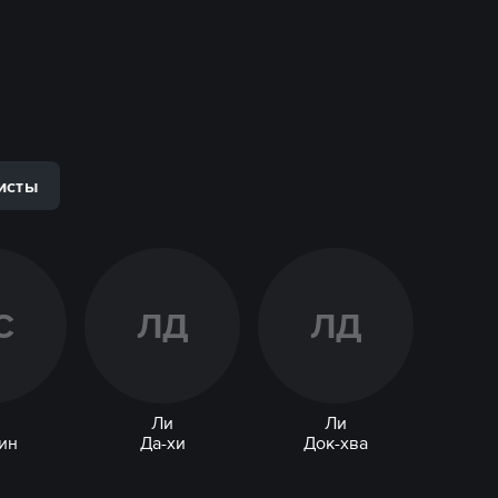
исты
С
Л
Д
Л
Д
Ли
Ли
ин
Да-хи
Док-хва