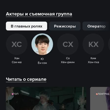
Актеры и съемочная группа
В главных ролях
Режиссеры
Оператор
Х
С
С
Х
К
Х
Хан
Со
Ким
Ю
Сок-кю
Хён-джин
Хон-пха
Ён-сок
Читать о сериале
ТОП
ЛОНГРИД