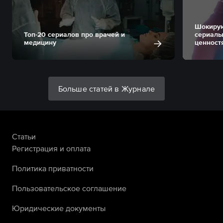
Шокирую
Топ-20 сериалов про врачей и
сериалы
медицину
ценност
Больше статей в Журнале
Статьи
Регистрация и оплата
Политика приватности
Пользовательское соглашение
Юридические документы