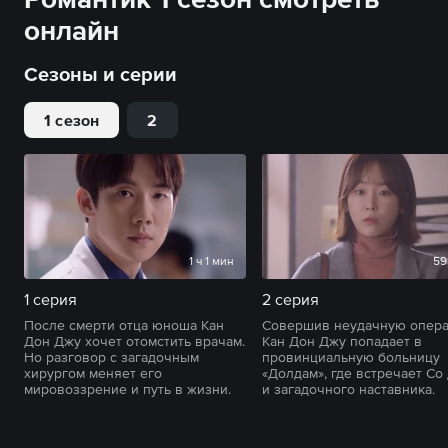
онлайн
Сезоны и серии
1 сезон
2
1 ч 1 мин
59
1 серия
2 серия
После смерти отца юноша Кан
Совершив неудачную опера
Дон Джу хочет отомстить врачам.
Кан Дон Джу попадает в
Но разговор с загадочным
провинциальную больницу
хирургом меняет его
«Долдам», где встречает Со
мировоззрение и путь в жизни.
и загадочного наставника.