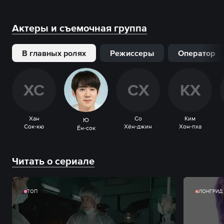
Актеры и съемочная группа
В главных ролях
Режиссеры
Оператор
Х
С
С
Х
К
Х
Хан
Со
Ким
Ю
Сок-кю
Хён-джин
Хон-пха
Ён-сок
Читать о сериале
ТОП
ЛОНГРИД