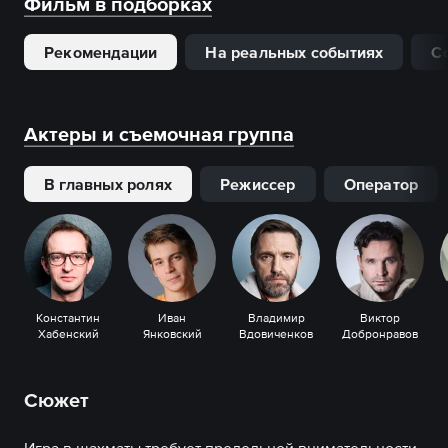
Фильм в подборках
Рекомендации
На реальных событиях
С
Актеры и съемочная группа
В главных ролях
Режиссер
Оператор
Константин
Иван
Владимир
Виктор
Хабенский
Янковский
Вдовиченков
Добронравов
Сюжет