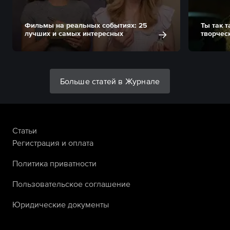
Фильмы на реальных событиях: 25
Ты так 
лучших и самых интересных
творчес
Больше статей в Журнале
Статьи
Регистрация и оплата
Политика приватности
Пользовательское соглашение
Юридические документы