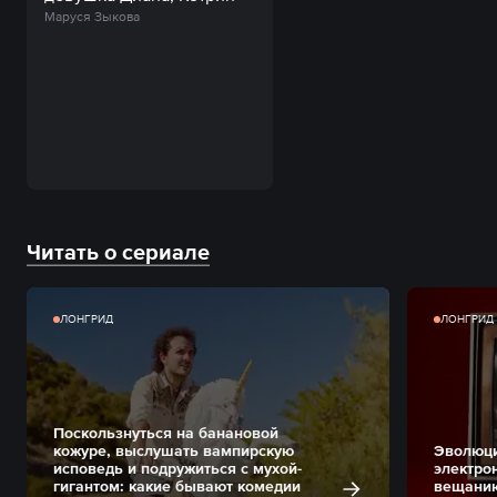
Маруся Зыкова
Читать о сериале
ЛОНГРИД
ЛОНГРИД
Поскользнуться на банановой
кожуре, выслушать вампирскую
Эволюци
исповедь и подружиться с мухой-
электро
гигантом: какие бывают комедии
вещани