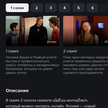
1 сезон
2
3
4
5
6
7
24 мин
25
1 серия
2 серия
Гопники Башка и Ржавый учатся
Пока одни молодые хирург
быстро и профессионально
учатся правильно держать и
красть телефоны у незадачливых
зашивать разрез, другие го
ботаников, которые не умеют
лечь под нож ради зачёта
давать отпор.
сурового преподавателя.
Описание
8 серия 2 сезона сериала «ДаЁшь молодЁжь!»,
который можно смотреть онлайн. Япония — новый