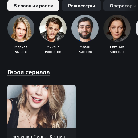
В главных ролях
Режиссеры
Операторы
Маруся
Михаил
Аслан
Евгения
Зыкова
Башкатов
Бижоев
Крегжде
Герои сериала
девушка Диана, Кэтрин