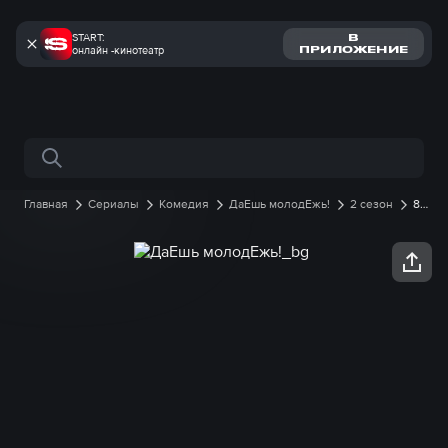
START:
В
онлайн -кинотеатр
ПРИЛОЖЕНИЕ
Поиск по сайту
Главная
Сериалы
Комедия
ДаЕшь молодЕжь!
2 сезон
8
серия онлайн