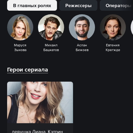
В главных ролях
Режиссеры
Операторы
Маруся
Михаил
Аслан
Евгения
Зыкова
Башкатов
Бижоев
Крегжде
Герои сериала
девушка Диана, Кэтрин