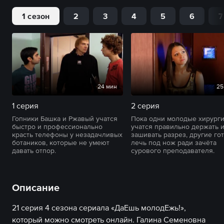
1 сезон
2
3
4
5
6
7
24 мин
25
1 серия
2 серия
Гопники Башка и Ржавый учатся
Пока одни молодые хирург
быстро и профессионально
учатся правильно держать и
красть телефоны у незадачливых
зашивать разрез, другие го
ботаников, которые не умеют
лечь под нож ради зачёта
давать отпор.
сурового преподавателя.
Описание
21 серия 4 сезона сериала «ДаЕшь молодЕжь!»,
который можно смотреть онлайн. Галина Семеновна