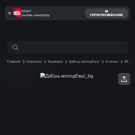
START:
В
онлайн -кинотеатр
ПРИЛОЖЕНИЕ
Поиск по сайту
Главная
Сериалы
Комедия
ДаЕшь молодЕжь!
4 сезон
21
серия онлайн