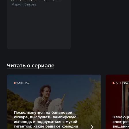
Маруся Зыкова
Читать о сериале
ЛОНГРИД
ЛОНГРИД
Поскользнуться на банановой
кожуре, выслушать вампирскую
Эволюци
исповедь и подружиться с мухой-
электро
гигантом: какие бывают комедии
вещани