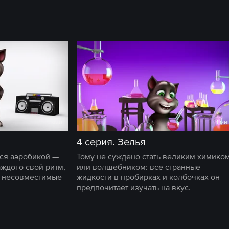
1 мин
1 ми
4 серия. Зелья
ься аэробикой —
Тому не суждено стать великим химико
аждого свой ритм,
или волшебником: все странные
й несовместимые
жидкости в пробирках и колбочках он
предпочитает изучать на вкус.