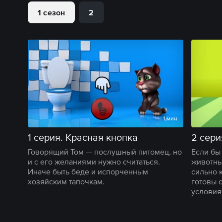
1 сезон
2
1 мин
1 серия. Красная кнопка
2 сери
Говорящий Том — послушный питомец, но
Если бы
и с его желаниями нужно считаться.
животны
Иначе быть беде и испорченным
сильно 
хозяйским тапочкам.
готовы 
условия