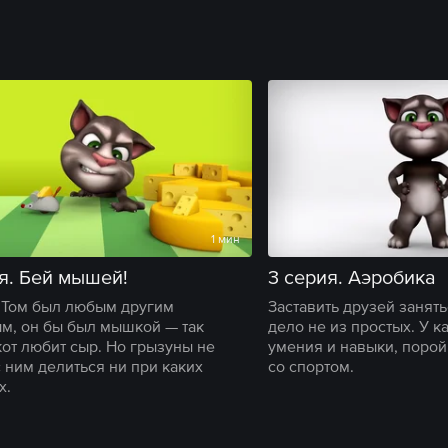
1 мин
я. Бей мышей!
3 серия. Аэробика
 Том был любым другим
Заставить друзей занят
м, он бы был мышкой — так
дело не из простых. У к
кот любит сыр. Но грызуны не
умения и навыки, поро
с ним делиться ни при каких
со спортом.
х.