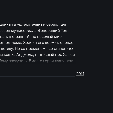
щенная в увлекательный сериал для
сезон мультсериала «Говорящий Том:
ать в странный, но веселый мир
тном доме. Хозяин его кормит, одевает,
 котику. Но со временем все становится
я кошка Анджела, пятнистый пес Хэнк и
ому заскучать. Вместе герои живут как
, романтике, соревнованиям и веселью.
сегда рады гостям! Мультсериал
2014
йн.