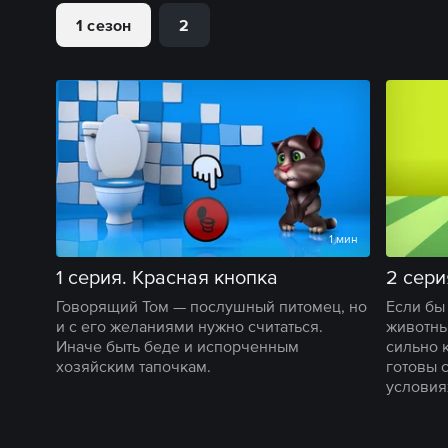
1 сезон
2
1 мин
1 серия. Красная кнопка
2 сери
Говорящий Том — послушный питомец, но
Если бы
и с его желаниями нужно считаться.
животны
Иначе быть беде и испорченным
сильно 
хозяйским тапочкам.
готовы 
условия