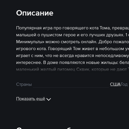
Описание
Популярная игра про говорящего кота Тома, превра
малышей о пушистом герое и его лучших друзьях. 1 
Минимульты» можно смотреть онлайн. Добро пожалов
игрового кота. Говорящий Том живет в небольшом ую
играет с ним, что не всегда нравится непоседливому
интереснее. В доме появляются новые жильцы: бела
маленький желтый питомец Сквик, которые не дают Т
большая семья, в которой есть место играм, дружбе
Приходите в гости к разношерстной компании, они в
Страны
США
Год
«Говорящий Том: Минимульты» можно смотреть онла
Показать ещё