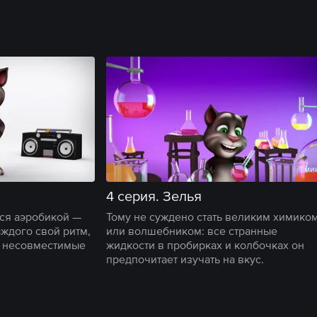
1 мин
1 ми
4 серия. Зелья
ься аэробикой —
Тому не суждено стать великим химико
аждого свой ритм,
или волшебником: все странные
й несовместимые
жидкости в пробирках и колбочках он
предпочитает изучать на вкус.