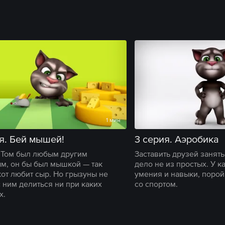
1 мин
я. Бей мышей!
3 серия. Аэробика
 Том был любым другим
Заставить друзей занят
м, он бы был мышкой — так
дело не из простых. У к
кот любит сыр. Но грызуны не
умения и навыки, поро
с ним делиться ни при каких
со спортом.
х.