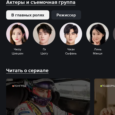
Актеры и съемочная группа
В главных ролях
Режиссер
Чжоу
Гэ
Чжан
Линь
Цзецюн
Цюгу
Сыфань
Мэнци
Читать о сериале
ЛОНГРИД
ПОДБОРК