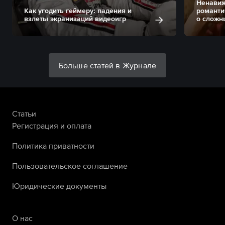
Ненавиж
Как угодить геймеру: падения и
романти
взлеты экранизаций видеоигр
о сложн
Больше статей в Журнале
Статьи
Регистрация и оплата
Политика приватности
Пользовательское соглашение
Юридические документы
О нас