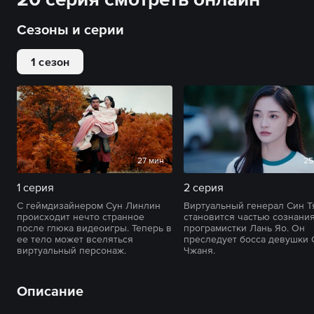
Сезоны и серии
1 сезон
27 мин
25
1 серия
2 серия
С геймдизайнером Сун Линлин
Виртуальный генерал Син Т
происходит нечто странное
становится частью сознани
после глюка видеоигры. Теперь в
програмистки Лань Яо. Он
ее тело может вселяться
преследует босса девушки 
виртуальный персонаж.
Чжаня.
Описание