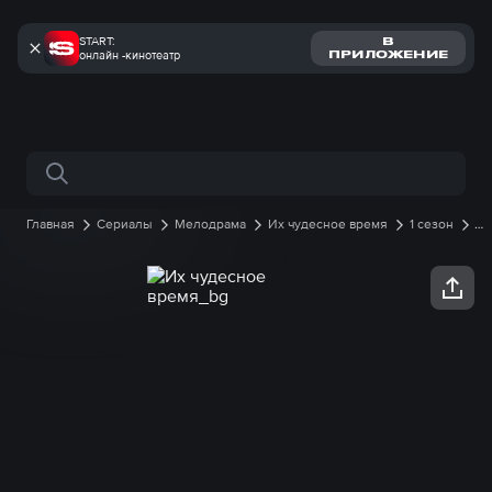
START:
В
онлайн -кинотеатр
ПРИЛОЖЕНИЕ
Поиск по сайту
Главная
Сериалы
Мелодрама
Их чудесное время
1 сезон
4
серия онлайн