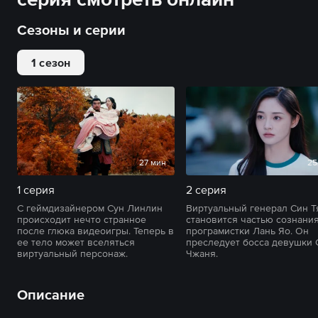
Сезоны и серии
1 сезон
27 мин
25
1 серия
2 серия
С геймдизайнером Сун Линлин
Виртуальный генерал Син Т
происходит нечто странное
становится частью сознани
после глюка видеоигры. Теперь в
програмистки Лань Яо. Он
ее тело может вселяться
преследует босса девушки 
виртуальный персонаж.
Чжаня.
Описание