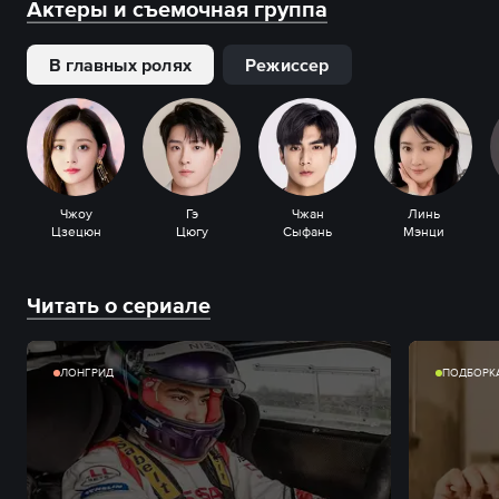
Актеры и съемочная группа
В главных ролях
Режиссер
Чжоу
Гэ
Чжан
Линь
Цзецюн
Цюгу
Сыфань
Мэнци
Читать о сериале
ЛОНГРИД
ПОДБОРК