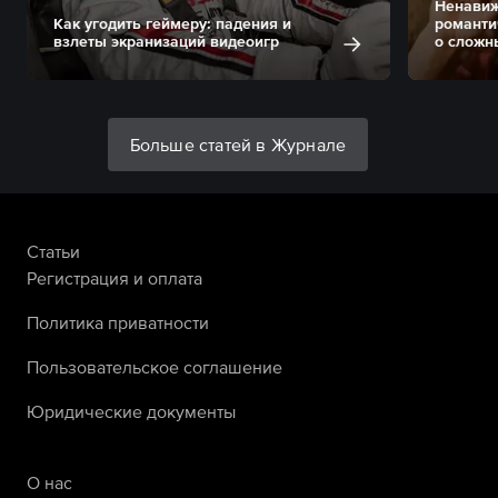
Ненавиж
Как угодить геймеру: падения и
романти
взлеты экранизаций видеоигр
о сложн
Больше статей в Журнале
Статьи
Регистрация и оплата
Политика приватности
Пользовательское соглашение
Юридические документы
О нас