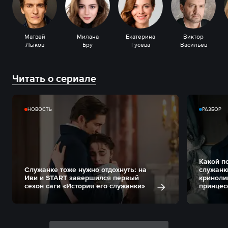
Матвей
Милана
Екатерина
Виктор
Лыков
Бру
Гусева
Васильев
Читать о сериале
НОВОСТЬ
РАЗБОР
Какой п
Служанке тоже нужно отдохнуть: на
служанк
Иви и START завершился первый
криноли
сезон саги «История его служанки»
принцес