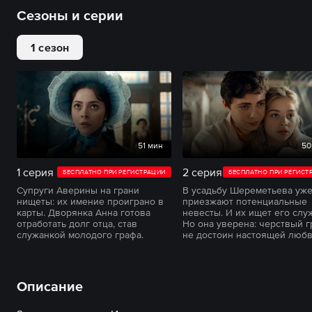
Сезоны и серии
1 сезон
51 мин
50
1 серия
2 серия
БЕСПЛАТНО ПРИ РЕГИСТРАЦИИ
БЕСПЛАТНО ПРИ РЕГИСТ
Супруги Аверины на грани
В усадьбу Шереметьева уж
нищеты: их имение проиграно в
приезжают потенциальные
карты. Дворянка Анна готова
невесты. И их ищет его слу
отработать долг отца, став
Но она уверена: черствый 
служанкой молодого графа.
не достоин настоящей любв
Описание