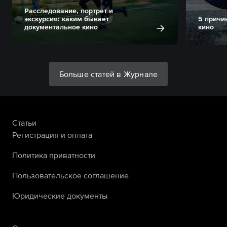
Расследование, портрет и
экскурсия: каким бывает
5 причи
документальное кино
кино
Больше статей в Журнале
Статьи
Регистрация и оплата
Политика приватности
Пользовательское соглашение
Юридические документы