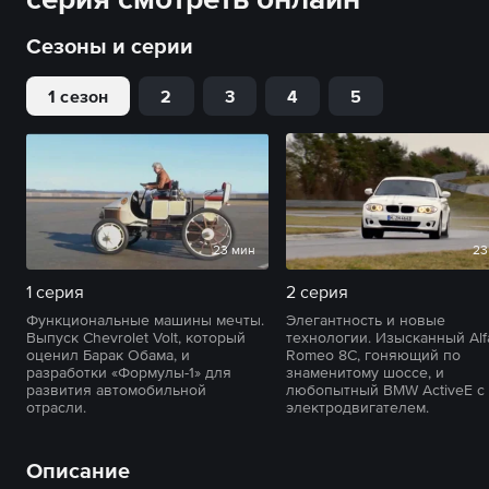
Сезоны и серии
1 сезон
2
3
4
5
23 мин
23
1 серия
2 серия
Функциональные машины мечты.
Элегантность и новые
Выпуск Chevrolet Volt, который
технологии. Изысканный Alf
оценил Барак Обама, и
Romeo 8C, гоняющий по
разработки «Формулы-1» для
знаменитому шоссе, и
развития автомобильной
любопытный BMW ActiveE с
отрасли.
электродвигателем.
Описание